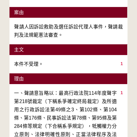
案由
聲請人因訴訟救助及選任訴訟代理人事件，聲請裁
判及法規範憲法審查。
主文
1
本件不受理。
理由
1
一、聲請意旨略以：最高行政法院114年度聲字
第218號裁定（下稱系爭確定終局裁定）及所適
用之行政訴訟法第49條之3、第102條、第104
條、第176條、民事訴訟法第78條、第95條及第
284條等規定（下合稱系爭規定），牴觸權力分
立原則、法律明確性原則、正當法律程序及法