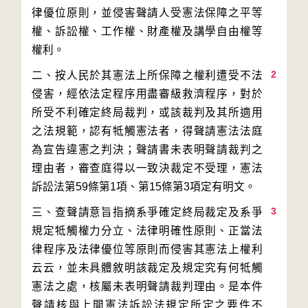
律優位原則，並侵害聲請人受憲法保障之平等
權、訴訟權、工作權、財產權及講學自由權等
2
二、按人民於其憲法上所保障之權利遭受不法
侵害，經依法定程序用盡審級救濟程序，對於
所受不利確定終局裁判，或該裁判及其所適用
之法規範，認有牴觸憲法者，得聲請憲法法庭
為宣告違憲之判決；聲請書未表明聲請裁判之
理由者，審查庭得以一致決裁定不受理，憲法
3
三、查聲請意旨指摘系爭確定終局裁定及系爭
規定牴觸權力分立、法律明確性原則、正當法
律程序及法律優位等原則而侵害其憲法上權利
云云，並未具體敘明該裁定及規定究有何牴觸
憲法之處，核屬未表明聲請裁判理由。是本件
聲請核與上開憲法訴訟法規定所定之要件不