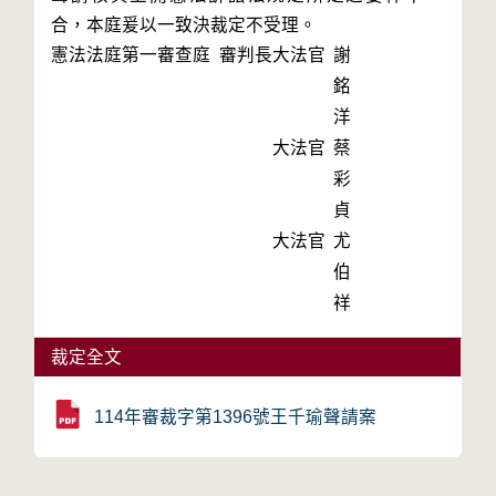
合，本庭爰以一致決裁定不受理。
憲法法庭第一審查庭 審判長
大法官
謝
銘
洋
大法官
蔡
彩
貞
大法官
尤
伯
祥
裁定全文
114年審裁字第1396號王千瑜聲請案