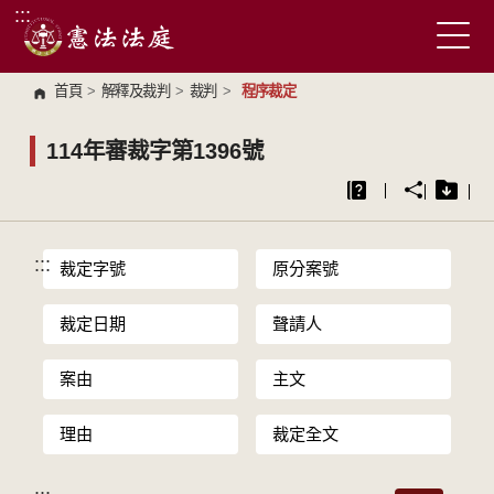
:::
跳到主要內容區塊
首頁
>
解釋及裁判
>
裁判
>
程序裁定
114年審裁字第1396號
:::
裁定字號
原分案號
裁定日期
聲請人
案由
主文
理由
裁定全文