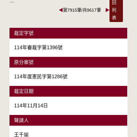
:::
回
◀
第7915筆/共9617筆
▶
列
表
裁定字號
114年審裁字第1396號
原分案號
114年度憲民字第1286號
裁定日期
114年11月14日
聲請人
王千瑜