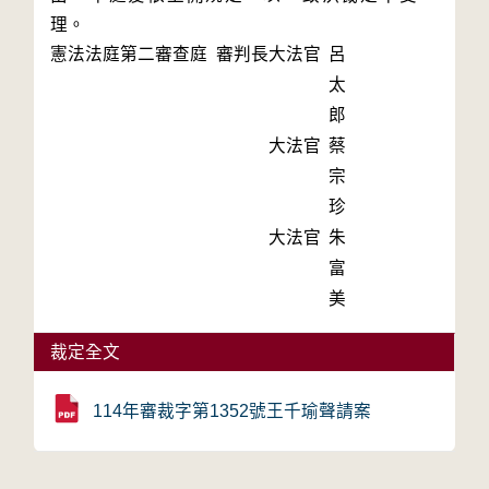
理。
憲法法庭第二審查庭 審判長
大法官
呂
太
郎
大法官
蔡
宗
珍
大法官
朱
富
美
裁定全文
114年審裁字第1352號王千瑜聲請案