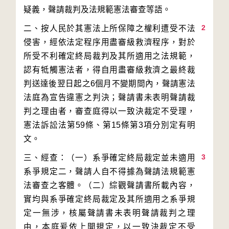
2
二、按人民於其憲法上所保障之權利遭受不法
侵害，經依法定程序用盡審級救濟程序，對於
所受不利確定終局裁判及其所適用之法規範，
認有牴觸憲法者，得自用盡審級救濟之最終裁
判送達後翌日起之6個月不變期間內，聲請憲法
法庭為宣告違憲之判決；聲請書未表明聲請裁
判之理由者，審查庭得以一致決裁定不受理，
憲法訴訟法第59條、第15條第3項分別定有明
3
三、經查：（一）系爭確定終局裁定並未適用
系爭規定二，聲請人自不得據為聲請法規範憲
法審查之客體。（二）綜觀聲請書所載內容，
實均與系爭確定終局裁定及其所適用之系爭規
定一無涉，核屬聲請書未表明聲請裁判之理
由，本庭爰依上開規定，以一致決裁定不受