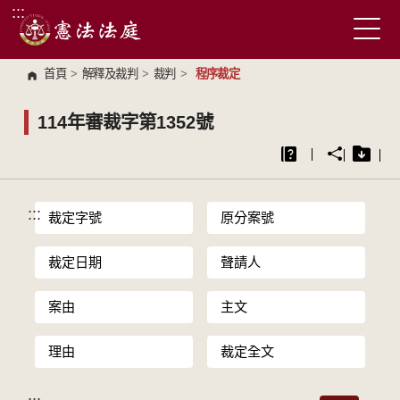
:::
跳到主要內容區塊
首頁
>
解釋及裁判
>
裁判
>
程序裁定
114年審裁字第1352號
:::
裁定字號
原分案號
裁定日期
聲請人
案由
主文
理由
裁定全文