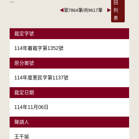
:::
回
◀
第7864筆/共9617筆
▶
列
表
裁定字號
114年審裁字第1352號
原分案號
114年度憲民字第1137號
裁定日期
114年11月06日
聲請人
王千瑜