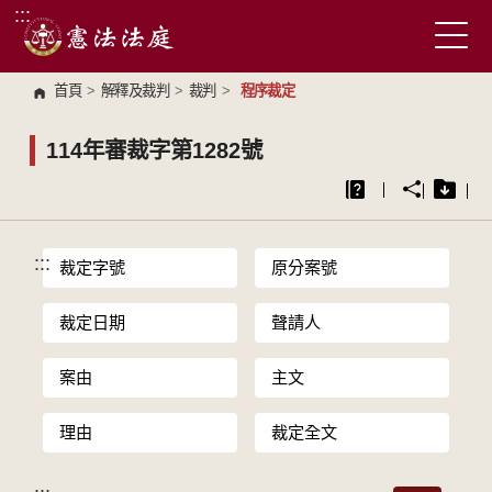
:::
跳到主要內容區塊
首頁
>
解釋及裁判
>
裁判
>
程序裁定
114年審裁字第1282號
:::
裁定字號
原分案號
裁定日期
聲請人
案由
主文
理由
裁定全文