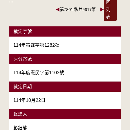
:::
回
◀
第7801筆/共9617筆
▶
列
表
裁定字號
114年審裁字第1282號
原分案號
114年度憲民字第1103號
裁定日期
114年10月22日
聲請人
彭鈺龍