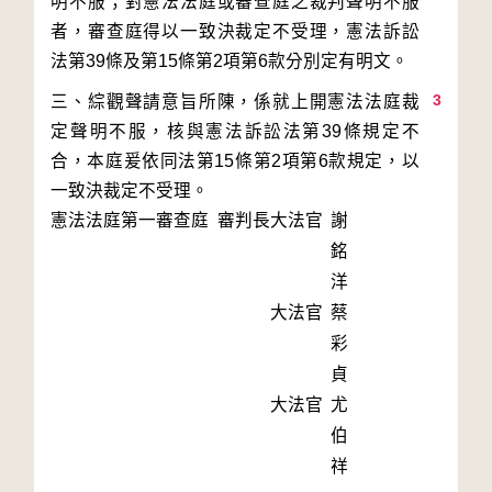
明不服；對憲法法庭或審查庭之裁判聲明不服
者，審查庭得以一致決裁定不受理，憲法訴訟
3
三、綜觀聲請意旨所陳，係就上開憲法法庭裁
定聲明不服，核與憲法訴訟法第39條規定不
合，本庭爰依同法第15條第2項第6款規定，以
一致決裁定不受理。
憲法法庭第一審查庭 審判長
大法官
謝
銘
洋
大法官
蔡
彩
貞
大法官
尤
伯
祥