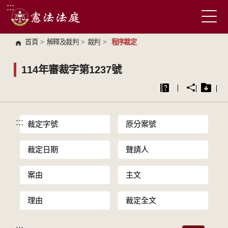
:::
跳到主要內容區塊
首頁
>
解釋及裁判
>
裁判
>
程序裁定
114年審裁字第1237號
:::
裁定字號
原分案號
裁定日期
聲請人
案由
主文
理由
裁定全文