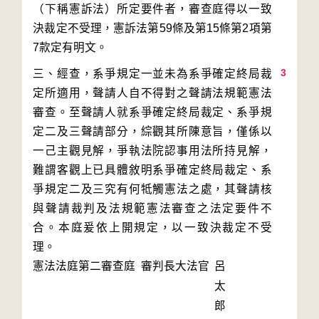
（下稱憲訴法）所定要件者，審查庭得以一致
決裁定不受理，憲訴法第59條及第15條第2項第
3
三、經查，系爭規定一並未為系爭確定終局裁
定所適用，聲請人自不得對之聲請法規範憲法
審查。至聲請人就系爭確定終局裁定、系爭規
定二及三聲請部分，綜觀其所陳意旨，僅係以
一己主觀見解，爭執法院認事用法所持見解，
難謂客觀上已具體敘明系爭確定終局裁定、系
爭規定二及三究有何牴觸憲法之處，其聲請核
與聲請裁判及法規範憲法審查之法定要件不
合。本庭爰依上開規定，以一致決裁定不受
理。
憲法法庭第二審查庭 審判長
大法官
呂
太
郎