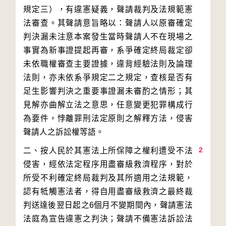
規定三），有違憲疑義，聲請裁判及法規範憲
法審查。其聲請意旨略以：聲請人以原審確定
判決漏未注意本案發生當時聲請人不在現場之
事實為新事證提起再審，系爭確定終局裁定卻
未依職權審查主要證據，違背經驗法則及論理
法則，亦未依系爭規定二之規定，查核是否有
足生影響判決之重要事證漏未審酌之情形；其
見解亦曲解立法之意思，任意變更犯罪構成行
為要件，悖離罪刑法定原則之解釋方法，侵害
2
二、按人民於其憲法上所保障之權利遭受不法
侵害，經依法定程序用盡審級救濟程序，對於
所受不利確定終局裁判及其所適用之法規範，
認有牴觸憲法者，得自用盡審級救濟之最終裁
判送達後翌日起之6個月不變期間內，聲請憲法
法庭為宣告違憲之判決；聲請不備憲法訴訟法