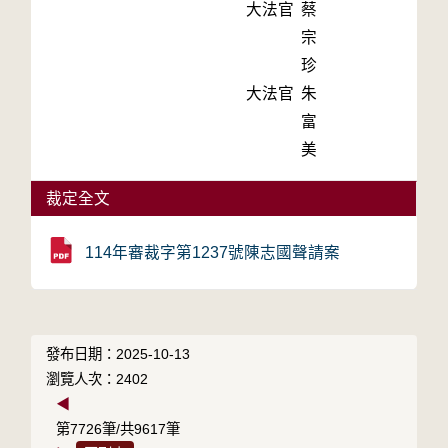
大法官
蔡
宗
珍
大法官
朱
富
美
裁定全文
114年審裁字第1237號陳志國聲請案
發布日期：2025-10-13
瀏覽人次：2402
◀
第7726筆/共9617筆