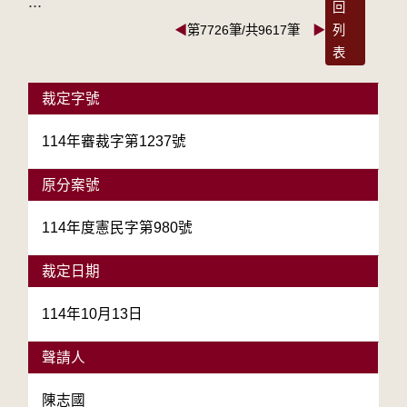
:::
回
◀
第7726筆/共9617筆
▶
列
表
裁定字號
114年審裁字第1237號
原分案號
114年度憲民字第980號
裁定日期
114年10月13日
聲請人
陳志國