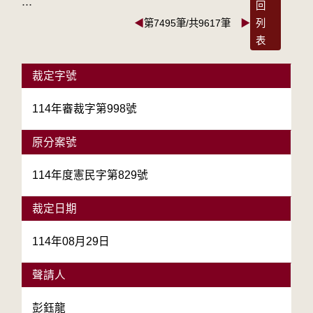
:::
回
◀
第7495筆/共9617筆
▶
列
表
裁定字號
114年審裁字第998號
原分案號
114年度憲民字第829號
裁定日期
114年08月29日
聲請人
彭鈺龍