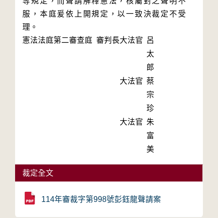
等規定，而聲請解釋憲法，核屬對之聲明不
服，本庭爰依上開規定，以一致決裁定不受
理。
憲法法庭第二審查庭 審判長
大法官
呂
太
郎
大法官
蔡
宗
珍
大法官
朱
富
美
裁定全文
114年審裁字第998號彭鈺龍聲請案