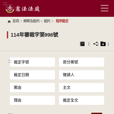
:::
跳到主要內容區塊
首頁
>
解釋及裁判
>
裁判
>
程序裁定
114年審裁字第998號
:::
裁定字號
原分案號
裁定日期
聲請人
案由
主文
理由
裁定全文