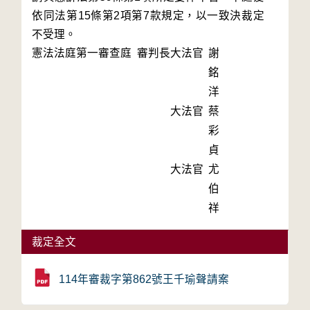
依同法第15條第2項第7款規定，以一致決裁定
不受理。
憲法法庭第一審查庭 審判長
大法官
謝
銘
洋
大法官
蔡
彩
貞
大法官
尤
伯
祥
裁定全文
114年審裁字第862號王千瑜聲請案