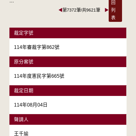
:::
回
◀
第7372筆/共9621筆
▶
列
表
裁定字號
114年審裁字第862號
原分案號
114年度憲民字第665號
裁定日期
114年08月04日
聲請人
王千瑜