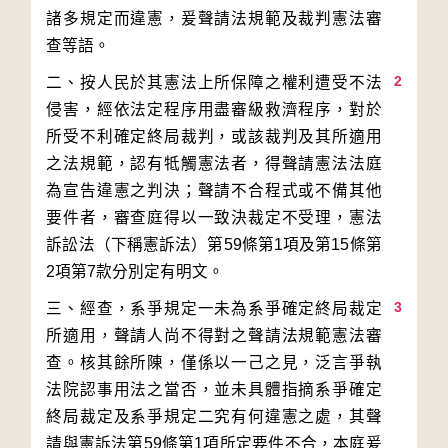
諸多規定而違憲，爰聲請法規範及裁判憲法審
2
二、按人民於其憲法上所保障之權利遭受不法
侵害，經依法定程序用盡審級救濟程序，對於
所受不利確定終局裁判，或該裁判及其所適用
之法規範，認有牴觸憲法者，得聲請憲法法庭
為宣告違憲之判決；聲請不合程式或不備其他
要件者，審查庭得以一致決裁定不受理，憲法
訴訟法（下稱憲訴法）第59條第1項及第15條第
3
三、經查，系爭規定一未為系爭確定終局裁定
所適用，聲請人尚不得對之聲請法規範憲法審
查。核其餘所陳，僅係以一己之見，泛言爭執
法院認事用法之當否，並未具體指摘系爭確定
終局裁定及系爭規定二究有何違憲之處，其聲
請與憲訴法第59條第1項所定要件不合，本庭爰