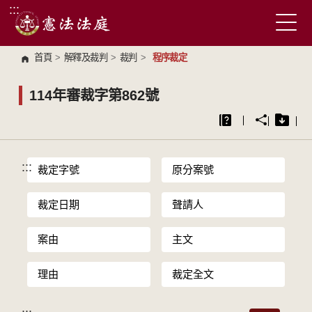
:::
跳到主要內容區塊
首頁
>
解釋及裁判
>
裁判
>
程序裁定
114年審裁字第862號
:::
裁定字號
原分案號
裁定日期
聲請人
案由
主文
理由
裁定全文