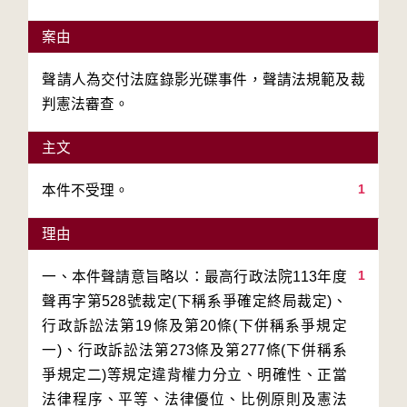
案由
聲請人為交付法庭錄影光碟事件，聲請法規範及裁
判憲法審查。
主文
1
本件不受理。
理由
1
一、本件聲請意旨略以：最高行政法院113年度
聲再字第528號裁定(下稱系爭確定終局裁定)、
行政訴訟法第19條及第20條(下併稱系爭規定
一)、行政訴訟法第273條及第277條(下併稱系
爭規定二)等規定違背權力分立、明確性、正當
法律程序、平等、法律優位、比例原則及憲法