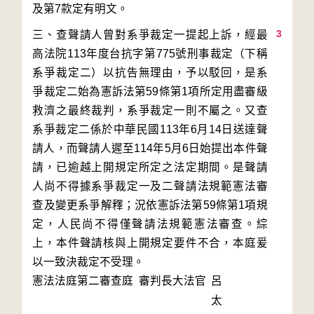
3
三、查聲請人曾對系爭裁定一提起上訴，經最
高法院113年度台抗字第775號刑事裁定（下稱
系爭裁定二）以抗告無理由，予以駁回，是系
爭裁定二始為憲訴法第59條第1項所定用盡審級
救濟之最終裁判，系爭裁定一則不屬之。又查
系爭裁定二係於中華民國113年6月14日送達聲
請人，而聲請人遲至114年5月6日始提出本件聲
請，已逾越上開規定所定之法定期間。是聲請
人尚不得據系爭裁定一及二聲請法規範憲法審
查及變更系爭解釋；況依憲訴法第59條第1項規
定，人民尚不得僅聲請法規範憲法審查。綜
上，本件聲請核與上開規定要件不合，本庭爰
以一致決裁定不受理。
憲法法庭第二審查庭 審判長
大法官
呂
太