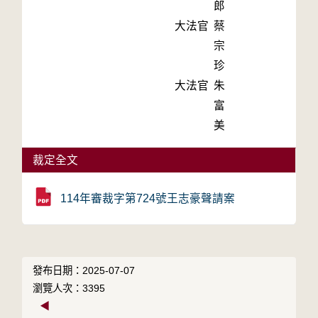
郎
大法官
蔡
宗
珍
大法官
朱
富
美
裁定全文
114年審裁字第724號王志豪聲請案
發布日期：2025-07-07
瀏覽人次：3395
◀