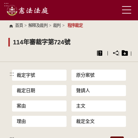
:::
跳到主要內容區塊
首頁
>
解釋及裁判
>
裁判
>
程序裁定
114年審裁字第724號
:::
裁定字號
原分案號
裁定日期
聲請人
案由
主文
理由
裁定全文