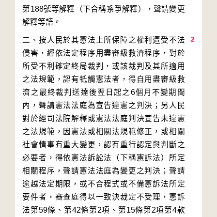
第188號等解釋（下合稱系爭解釋），聲請變更
2
二、按人民於其憲法上所保障之權利遭受不法
侵害，經依法定程序用盡審級救濟程序，對於
所受不利確定終局裁判，或該裁判及其所適用
之法規範，認有牴觸憲法者，得自用盡審級救
濟之最終裁判送達後翌日起之6個月不變期間
內，聲請憲法法庭為宣告違憲之判決；另人民
對於經司法院解釋或憲法法庭判決宣告未違憲
之法規範，因憲法或相關法規範修正，或相關
社會情事有重大變更，認有重行認定與判斷之
必要者，得依憲法訴訟法（下稱憲訴法）所定
相關程序，聲請憲法法庭為變更之判決；聲請
逾越法定期限，或不合程式或不備憲訴法所定
要件者，審查庭得以一致決裁定不受理，憲訴
法第59條、第42條第2項、第15條第2項第4款