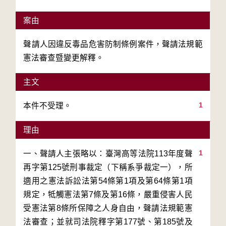
案由
聲請人因違反毒品危害防制條例案件，聲請法規範
憲法審查暨變更解釋。
主文
1
本件不受理。
理由
1
一、聲請人主張略以：臺灣高等法院113年度聲
再字第125號刑事裁定（下稱系爭裁定一），所
適用之憲法訴訟法第54條第1項及第64條第1項
規定，牴觸憲法第7條及第16條，嚴重侵害人民
受憲法第8條所保障之人身自由，聲請法規範憲
法審查；並就司法院釋字第177號、第185號及