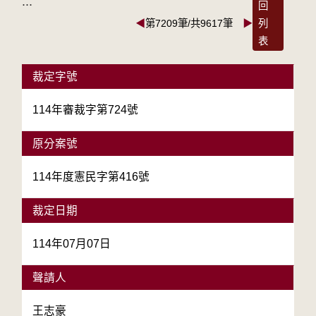
:::
回
◀
第7209筆/共9617筆
▶
列
表
裁定字號
114年審裁字第724號
原分案號
114年度憲民字第416號
裁定日期
114年07月07日
聲請人
王志豪