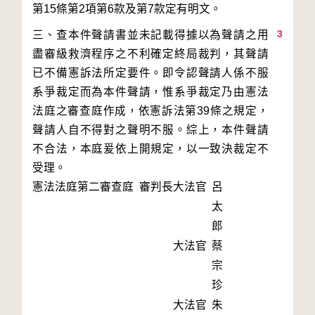
3
三、查本件聲請書並未記載得據以為聲請之用
盡審級救濟程序之不利確定終局裁判，其聲請
已不備憲訴法所定要件。即令認聲請人係不服
系爭裁定而為本件聲請，惟系爭裁定乃由憲法
法庭之審查庭作成，依憲訴法第39條之規定，
聲請人自不得對之聲明不服。綜上，本件聲請
不合法，本庭爰依上開規定，以一致決裁定不
受理。
憲法法庭第二審查庭 審判長
大法官
呂
太
郎
大法官
蔡
宗
珍
大法官
朱