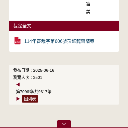
富
美
裁定全文
114年審裁字第606號彭鈺龍聲請案
發布日期：2025-06-16
瀏覽人次：3501
◀
第7096筆/共9617筆
▶
回列表