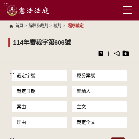
:::
跳到主要內容區塊
首頁
>
解釋及裁判
>
裁判
>
程序裁定
114年審裁字第606號
:::
裁定字號
原分案號
裁定日期
聲請人
案由
主文
理由
裁定全文