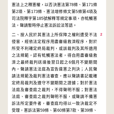
憲法上之釋憲權，以否決憲法第78條、第171條
第2項、第173條、憲法增修條文第5條第4項及
司法院釋字第185號解釋等規定事項，亦牴觸憲
2
二、按人民於其憲法上所保障之權利遭受不法
侵害，經依法定程序用盡審級救濟程序，對於
所受不利確定終局裁判，或該裁判及其所適用
之法規範，認有牴觸憲法者，得自用盡審級救
濟之最終裁判送達後翌日起之6個月不變期間
內，聲請憲法法庭為宣告違憲之判決；人民聲
請法規範及裁判憲法審查，應以聲請書記載確
定終局裁判及遵守不變期間之證據；對於憲法
法庭及審查庭之裁判，不得聲明不服；對憲法
法庭、審查庭之裁判聲明不服，或聲請不備憲
訴法所定要件者，審查庭均得以一致決裁定不
受理，憲訴法第59條、第60條第7款、第39條、