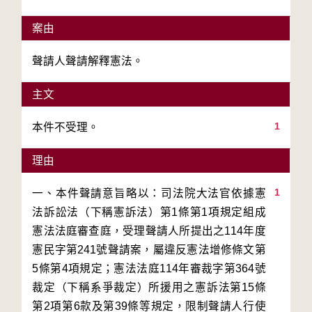
案由
聲請人聲請解釋憲法。
主文
1
本件不受理。
理由
1
一、本件聲請意旨略以：司法院大法官依據憲
法訴訟法（下稱憲訴法）第1條第1項規定組成
憲法法庭審查庭，受理聲請人所提出之114年度
憲民字第241號聲請案，屬違反憲法增修條文第
5條第4項規定；憲法法庭114年審裁字第364號
裁定（下稱系爭裁定）所援用之憲訴法第15條
第2項第6款及第39條等規定，限制聲請人行使