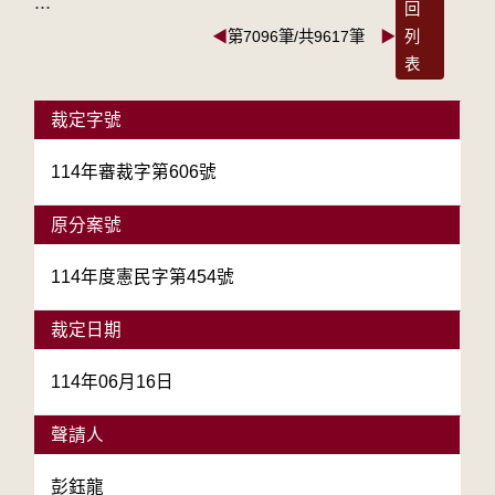
:::
回
◀
第7096筆/共9617筆
▶
列
表
裁定字號
114年審裁字第606號
原分案號
114年度憲民字第454號
裁定日期
114年06月16日
聲請人
彭鈺龍