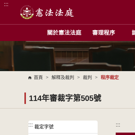
:::
跳到主要內容區塊
關於憲法法庭
審理程序
首頁
>
解釋及裁判
>
裁判
>
程序裁定
114年審裁字第505號
:::
:::
裁定字號