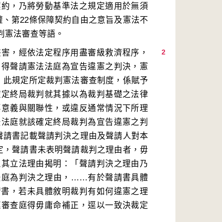
契約，乃將勞動基準法之規定適用於無須
權、第22條保障契約自由之意旨及憲法不
侵害，經依法定程序用盡審級救濟程序，
2
，得聲請憲法法庭為宣告違憲之判決，憲
文；此規定所定裁判憲法審查制度，係賦予
確定終局裁判就其據以為裁判基礎之法律
要意義與關聯性，或違反通常情況下所理
法法庭就該確定終局裁判為宣告違憲之判
以聲請書記載聲請判決之理由及聲請人對本
規定，聲請書未表明聲請裁判之理由者，毋
且其立法理由揭明：「聲請判決之理由乃
法庭為判決之理由，……有於聲請書具體
請書，若未具體敘明裁判有如何違憲之理
庭審查庭得毋庸命補正，逕以一致決裁定