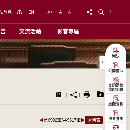
站導覽
公告
交流活動
影音專區
判決
公開書狀
言詞辯論
或說明會
進階查詢
法令查詢
◀
第6982筆/共9617筆
▶
回列表