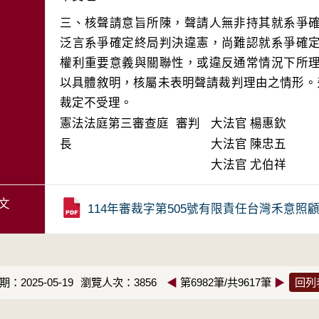
三、核聲請意旨所陳，聲請人無非持其就系爭
泛言系爭確定終局判決違憲，尚難認就系爭確
權利重要意義與關聯性，或違反通常情況下所
以具體敘明，核屬未表明聲請裁判理由之情形。
裁定不受理。
憲法法庭第三審查庭 審判
大法官
楊惠欽
長
大法官
陳忠五
大法官
尤伯祥
文
114年審裁字第505號有限責任台灣禾意
：2025-05-19
瀏覽人次：3856
◀
第6982筆/共9617筆
▶
回列