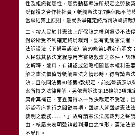
性及組織從屬性，屬勞動基準法所規定之勞動
受保護之合作社社員，牴觸憲法第7條保障平等
二、按人民於其憲法上所保障之權利遭受不法
對於所受不利確定終局裁判，認有牴觸憲法者
法訴訟法（下稱憲訴法）第59條第1項定有明
人民就其依法定程序用盡審級救濟之案件，認
之解釋、適用，有誤認或忽略相關基本權利重
解之憲法價值等牴觸憲法之情形時，得聲請憲
決；且依同法第60條第6款規定，前述聲請應
案所持之法律見解。另依憲訴法第15條第3項
庸命其補正，審查庭得以一致決裁定不受理；
訴訟程序進行之關鍵事項，聲請人就聲請憲法
敘明之義務……。」故聲請憲法法庭裁判之聲
由，核屬未表明聲請裁判理由之情形，憲法法