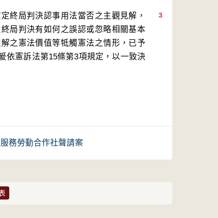
確定終局判決認事用法當否之主觀見解，
3
定終局判決有如何之誤認或忽略相關基本
理解之憲法價值等牴觸憲法之情形，已予
爰依憲訴法第15條第3項規定，以一致決
照顧服務勞動合作社聲請案
表