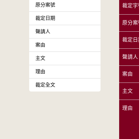
原分案號
裁定字
裁定日期
原分案
聲請人
裁定日
案由
聲請人
主文
理由
案由
裁定全文
主文
理由