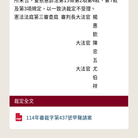
所未合，爰依憲訴法第15條第2項第4款、第7款
及第3項規定，以一致決裁定不受理。
憲法法庭第三審查庭 審判長
大法官
楊
惠
欽
大法官
陳
忠
五
大法官
尤
伯
祥
裁定全文
114年審裁字第437號甲聲請案