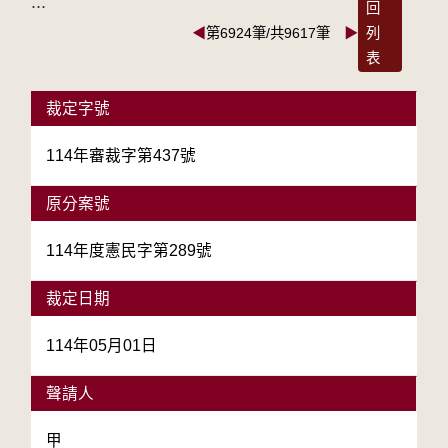
:::
回
◀
第6924筆/共9617筆
▶
列
表
裁定字號
114年審裁字第437號
原分案號
114年度憲民字第289號
裁定日期
114年05月01日
聲請人
甲