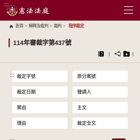
:::
跳到主要內容區塊
首頁
>
解釋及裁判
>
裁判
>
程序裁定
114年審裁字第437號
:::
裁定字號
原分案號
裁定日期
聲請人
案由
主文
理由
裁定全文