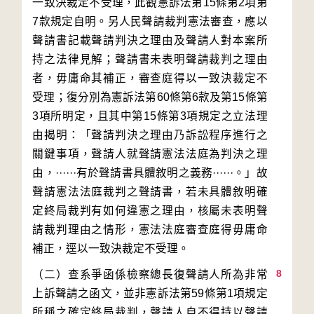
一致決裁定不受理，此觀憲訴法第15條第2項第
7款規定自明。另人民聲請裁判憲法審查，應以
聲請書記載聲請判決之理由及聲請人對本案所
持之法律見解；聲請書未表明聲請裁判之理由
者，毋庸命其補正，審查庭得以一致決裁定不
受理；復分別為憲訴法第60條第6款及第15條第
3項所明定，且其中第15條第3項規定之立法理
由揭明：「聲請判決之理由乃訴訟程序進行之
關鍵事項，聲請人就聲請憲法法庭為判決之理
由，······有於聲請書具體敘明之義務······。」故
聲請憲法法庭裁判之聲請書，若未具體敘明確
定終局裁判有如何違憲之理由，核屬未表明聲
請裁判理由之情形，憲法法庭審查庭得毋庸命
8
（二）查系爭函係檢察總長復聲請人所為非常
上訴聲請之函文，並非憲訴法第59條第1項規定
所稱之確定終局裁判，聲請人自不得持以聲請