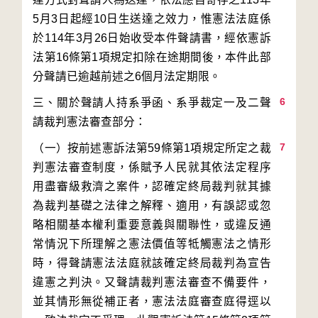
5月3日起經10日生送達之效力，惟憲法法庭係
於114年3月26日始收受本件聲請書，經依憲訴
法第16條第1項規定扣除在途期間後，本件此部
6
三、關於聲請人持系爭函、系爭裁定一及二聲
7
（一）按前述憲訴法第59條第1項規定所定之裁
判憲法審查制度，係賦予人民就其依法定程序
用盡審級救濟之案件，認確定終局裁判就其據
為裁判基礎之法律之解釋、適用，有誤認或忽
略相關基本權利重要意義與關聯性，或違反通
常情況下所理解之憲法價值等牴觸憲法之情形
時，得聲請憲法法庭就該確定終局裁判為宣告
違憲之判決。又聲請裁判憲法審查不備要件，
並其情形無從補正者，憲法法庭審查庭得逕以