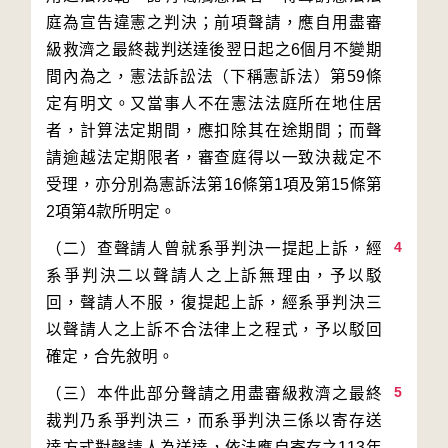
庭為宣告違憲之判決；前項聲請，應自用盡審
級救濟之最終裁判送達後翌日起之6個月不變期
間內為之，憲法訴訟法（下稱憲訴法）第59條
定有明文。又當事人不在憲法法庭所在地住居
者，計算法定期間，應扣除其在途期間；而聲
請逾越法定期限者，審查庭得以一致決裁定不
受理，亦分別為憲訴法第16條第1項及第15條第
4
（二）查聲請人曾就系爭判決一提起上訴，經
系爭判決二以聲請人之上訴無理由，予以駁
回，聲請人不服，復提起上訴，經系爭判決三
以聲請人之上訴不合法律上之程式，予以駁回
5
（三）本件此部分聲請之用盡審級救濟之最終
裁判乃系爭判決三，而系爭判決三係以寄存送
達方式對聲請人為送達，依法應自寄存之113年