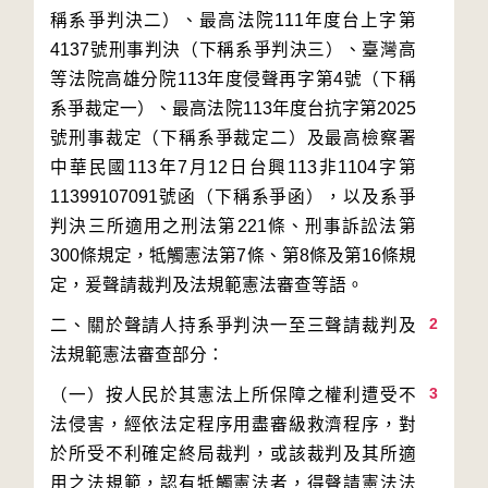
稱系爭判決二）、最高法院111年度台上字第
4137號刑事判決（下稱系爭判決三）、臺灣高
等法院高雄分院113年度侵聲再字第4號（下稱
系爭裁定一）、最高法院113年度台抗字第2025
號刑事裁定（下稱系爭裁定二）及最高檢察署
中華民國113年7月12日台興113非1104字第
11399107091號函（下稱系爭函），以及系爭
判決三所適用之刑法第221條、刑事訴訟法第
300條規定，牴觸憲法第7條、第8條及第16條規
2
二、關於聲請人持系爭判決一至三聲請裁判及
3
（一）按人民於其憲法上所保障之權利遭受不
法侵害，經依法定程序用盡審級救濟程序，對
於所受不利確定終局裁判，或該裁判及其所適
用之法規範，認有牴觸憲法者，得聲請憲法法