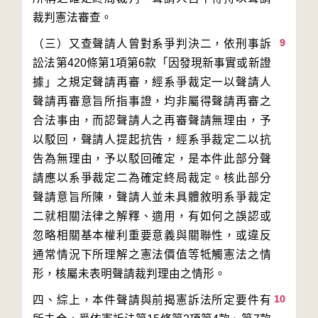
9
（三）又查聲請人曾對系爭判決二，依刑事訴
訟法第420條第1項第6款「因發現新事實或新證
據」之規定聲請再審，經系爭裁定一以聲請人
聲請再審意旨所指事證，均非屬得聲請再審之
合法事由，而認聲請人之再審聲請無理由，予
以駁回，聲請人提起抗告，經系爭裁定二以抗
告為無理由，予以駁回確定，是本件此部分聲
請應以系爭裁定二為確定終局裁定。核此部分
聲請意旨所陳，聲請人並未具體敘明系爭裁定
二就相關法律之解釋、適用，有如何之誤認或
忽略相關基本權利重要意義與關聯性，或違反
通常情況下所理解之憲法價值等牴觸憲法之情
10
四、綜上，本件聲請與前揭憲訴法所定要件有