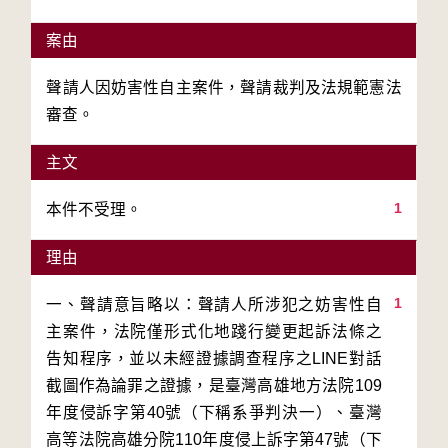
案由
聲請人因妨害性自主案件，聲請裁判及法規範憲法
審查。
主文
1
本件不受理。
理由
1
一、聲請意旨略以：聲請人所涉犯之妨害性自
主案件，法院僅形式化地踐行變更起訴法條之
告知程序，並以未經證據調查程序之LINE對話
截圖作為論罪之證據，是臺灣高雄地方法院109
年度侵訴字第40號（下稱系爭判決一）、臺灣
高等法院高雄分院110年度侵上訴字第47號（下