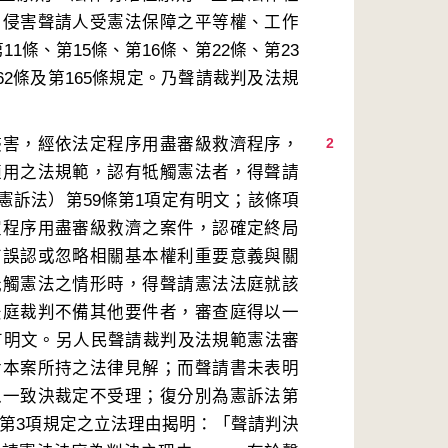
，侵害聲請人受憲法保障之平等權、工作
條、第15條、第16條、第22條、第23
162條及第165條規定。乃聲請裁判及法規
侵害，經依法定程序用盡審級救濟程序，
2
適用之法規範，認有牴觸憲法者，得聲請
憲訴法）第59條第1項定有明文；該條項
定程序用盡審級救濟之案件，認確定終局
有誤認或忽略相關基本權利重要意義與關
牴觸憲法之情形時，得聲請憲法法庭就該
法庭裁判不備其他要件者，審查庭得以一
亦有明文。另人民聲請裁判及法規範憲法審
對本案所持之法律見解；而聲請書未表明
以一致決裁定不受理；復分別為憲訴法第
5條第3項規定之立法理由揭明：「聲請判決