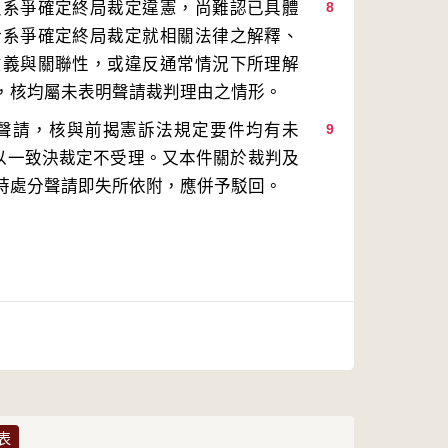
及系爭確定終局裁定違憲，尚難認已具體
8
於系爭確定終局裁定就相關法律之解釋、
意義與關聯性，或違反通常情況下所理解
聲請，核與前揭憲訴法規定要件均有未
9
，以一致決裁定不受理。又本件關於裁判及
時處分聲請即失所依附，應併予駁回。
表