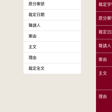
原分案號
裁定字
裁定日期
原分案
聲請人
裁定日
案由
聲請人
主文
理由
案由
裁定全文
主文
理由