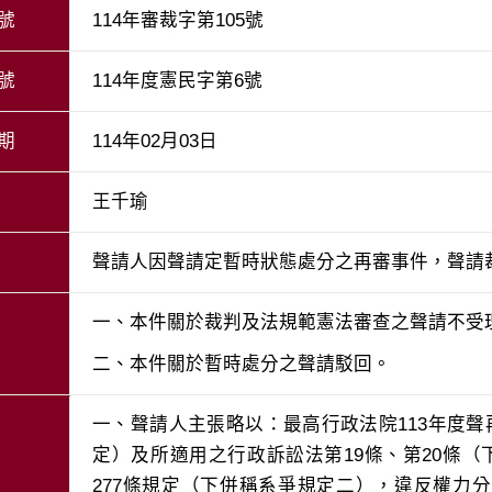
號
114年審裁字第105號
號
114年度憲民字第6號
期
114年02月03日
王千瑜
聲請人因聲請定暫時狀態處分之再審事件，聲請
二、本件關於暫時處分之聲請駁回。
一、聲請人主張略以：最高行政法院113年度聲
定）及所適用之行政訴訟法第19條、第20條（
277條規定（下併稱系爭規定二），違反權力