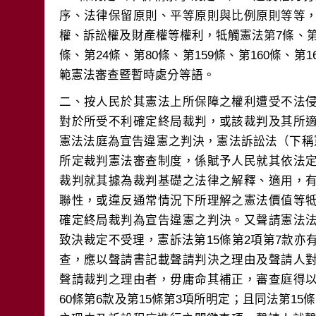
序、法律保留原則、平等原則與比例原則等等
權、訴訟權及財產權等權利，牴觸憲法第7條、第11
條、第24條、第80條、第159條、第160條、第
二、按人民於其憲法上所保障之權利遭受不法
對於所受不利確定終局裁判，或該裁判及其所
憲法法庭為宣告違憲之判決，憲法訴訟法（下稱
所定裁判憲法審查制度，係賦予人民就其依法
裁判就其據為裁判基礎之法律之解釋、適用，
聯性，或違反通常情況下所理解之憲法價值等
確定終局裁判為宣告違憲之判決。又聲請憲法
致決裁定不受理，憲訴法第15條第2項第7款
查，應以聲請書記載聲請判決之理由及聲請人
聲請裁判之理由者，毋庸命其補正，審查庭得
60條第6款及第15條第3項所明定；且同法第1