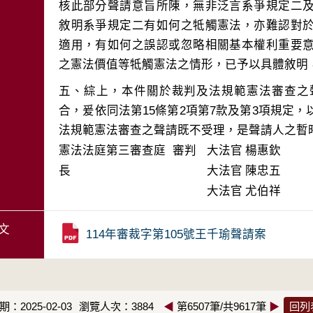
核此部分聲請意旨所陳，無非泛言系爭規定二
敘明系爭規定二有如何之牴觸憲法，亦難認對
適用，有如何之誤認或忽略相關基本權利重要
五、綜上，本件關於裁判及法規範憲法審查之
合，爰依同法第15條第2項第7款及第3項規定
法規範憲法審查之聲請既不受理，是聲請人之暫
憲法法庭第三審查庭 審判
大法官
楊惠欽
長
大法官
陳忠五
大法官
尤伯祥
文
114年審裁字第105號王千瑜聲請案
：2025-02-03
瀏覽人次：3884
◀
第6507筆/共9617筆
▶
回列