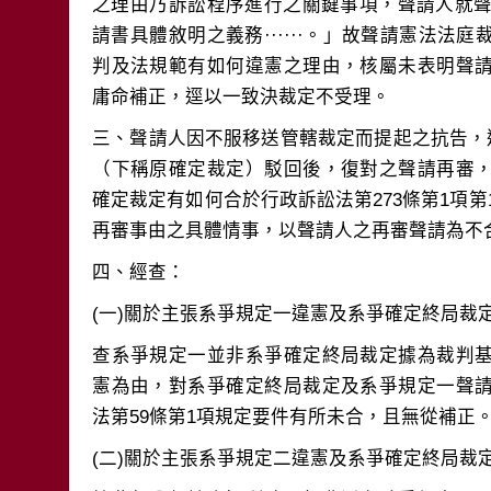
之理由乃訴訟程序進行之關鍵事項，聲請人就聲請憲
請書具體敘明之義務······。」故聲請憲法法
判及法規範有如何違憲之理由，核屬未表明聲
三、聲請人因不服移送管轄裁定而提起之抗告，遭
（下稱原確定裁定）駁回後，復對之聲請再審
確定裁定有如何合於行政訴訟法第273條第1項第1
查系爭規定一並非系爭確定終局裁定據為裁判
憲為由，對系爭確定終局裁定及系爭規定一聲