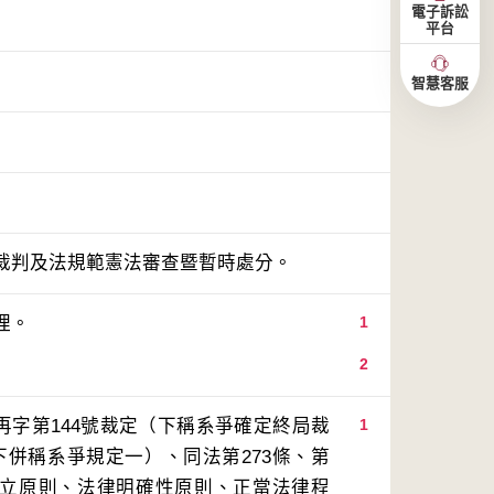
電子訴訟
平台
智慧客服
裁判及法規範憲法審查暨暫時處分。
1
2
再字第144號裁定（下稱系爭確定終局裁
1
下併稱系爭規定一）、同法第273條、第
分立原則、法律明確性原則、正當法律程