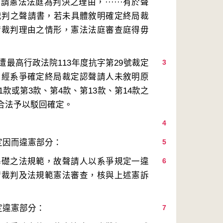
法法庭為判決之理由，······有於聲
庭裁判之聲請書，若未具體敘明確定終局裁
請裁判理由之情形，憲法法庭審查庭得毋
最高行政法院113年度抗字第29號裁定
3
，經系爭確定終局裁定認聲請人未敘明原
款或第3款、第4款、第13款、第14款之
4
5
基礎之法規範，故聲請人以系爭規定一違
6
請裁判及法規範憲法審查，核與上述憲訴
7