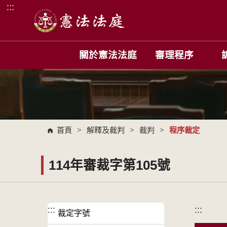
:::
跳到主要內容區塊
關於憲法法庭
審理程序
首頁
>
解釋及裁判
>
裁判
>
程序裁定
114年審裁字第105號
:::
:::
裁定字號