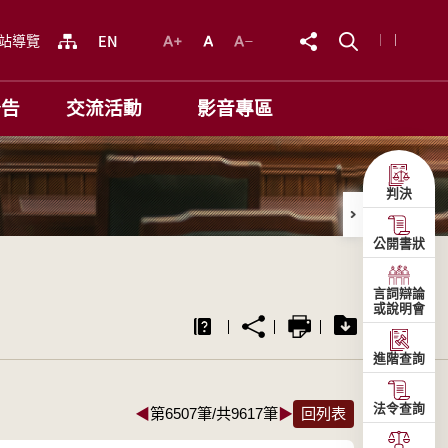
站導覽
公告
交流活動
影音專區
判決
公開書狀
言詞辯論
或說明會
進階查詢
法令查詢
◀
第6507筆/共9617筆
▶
回列表