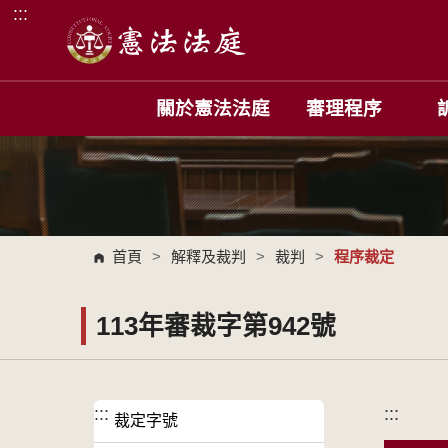
:::
跳到主要內容區塊
關於憲法法庭
審理程序
首頁
>
解釋及裁判
>
裁判
>
程序裁定
113年審裁字第942號
:::
:::
裁定字號