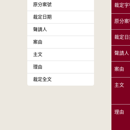
原分案號
裁定字
裁定日期
原分案
聲請人
裁定日
案由
聲請人
主文
理由
案由
裁定全文
主文
理由