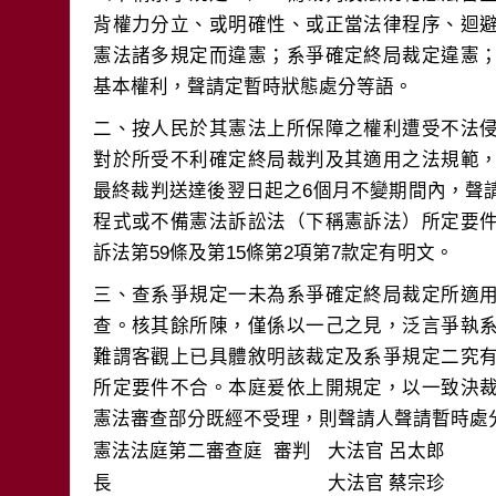
背權力分立、或明確性、或正當法律程序、迴
憲法諸多規定而違憲；系爭確定終局裁定違憲
二、按人民於其憲法上所保障之權利遭受不法
對於所受不利確定終局裁判及其適用之法規範
最終裁判送達後翌日起之6個月不變期間內，聲
程式或不備憲法訴訟法（下稱憲訴法）所定要
三、查系爭規定一未為系爭確定終局裁定所適
查。核其餘所陳，僅係以一己之見，泛言爭執
難謂客觀上已具體敘明該裁定及系爭規定二究
所定要件不合。本庭爰依上開規定，以一致決
憲法審查部分既經不受理，則聲請人聲請暫時處
憲法法庭第二審查庭 審判
大法官
呂太郎
長
大法官
蔡宗珍