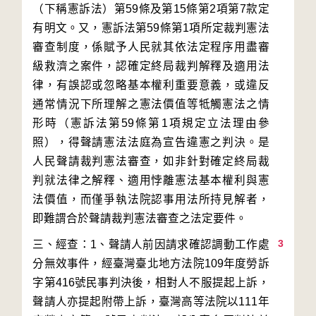
（下稱憲訴法）第59條及第15條第2項第7款定
有明文。又，憲訴法第59條第1項所定裁判憲法
審查制度，係賦予人民就其依法定程序用盡審
級救濟之案件，認確定終局裁判解釋及適用法
律，有誤認或忽略基本權利重要意義，或違反
通常情況下所理解之憲法價值等牴觸憲法之情
形時（憲訴法第59條第1項規定立法理由參
照），得聲請憲法法庭為宣告違憲之判決。是
人民聲請裁判憲法審查，如非針對確定終局裁
判就法律之解釋、適用悖離憲法基本權利與憲
法價值，而僅爭執法院認事用法所持見解者，
3
三、經查：1、聲請人前因請求確認調動工作處
分無效事件，經臺灣臺北地方法院109年度勞訴
字第416號民事判決後，相對人不服提起上訴，
聲請人亦提起附帶上訴，臺灣高等法院以111年