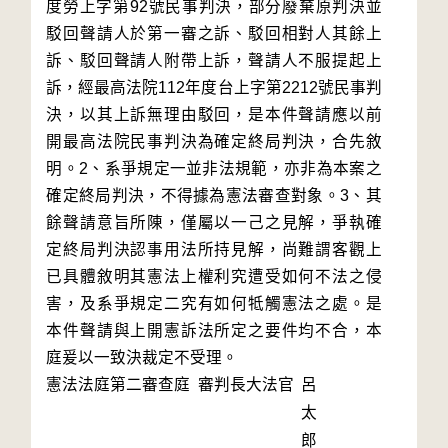
度勞上字第92號民事判決，部分廢棄原判決並
駁回聲請人於第一審之訴、駁回相對人其餘上
訴、駁回聲請人附帶上訴，聲請人不服提起上
訴，經最高法院112年度台上字第2212號民事判
決，以其上訴無理由駁回，是本件聲請應以前
開最高法院民事判決為確定終局判決，合先敘
明。2、系爭規定一並非法規範，亦非為本案之
確定終局判決，不得據為憲法審查對象。3、其
餘聲請意旨所陳，僅屬以一己之見解，爭執確
定終局判決認事用法所持見解，尚難謂客觀上
已具體敘明其憲法上權利究遭受如何不法之侵
害，及系爭規定二究有如何牴觸憲法之處。是
本件聲請與上開憲訴法所定之要件均不合，本
庭爰以一致決裁定不受理。
憲法法庭第二審查庭 審判長
大法官
呂
太
郎