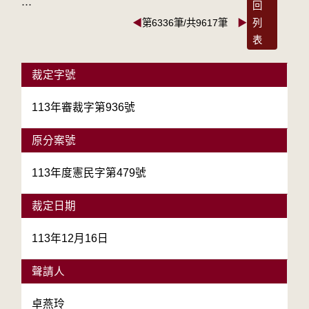
:::
回
◀
第6336筆/共9617筆
▶
列
表
裁定字號
113年審裁字第936號
原分案號
113年度憲民字第479號
裁定日期
113年12月16日
聲請人
卓燕玲