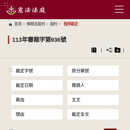
:::
跳到主要內容區塊
首頁
>
解釋及裁判
>
裁判
>
程序裁定
113年審裁字第936號
:::
裁定字號
原分案號
裁定日期
聲請人
案由
主文
理由
裁定全文