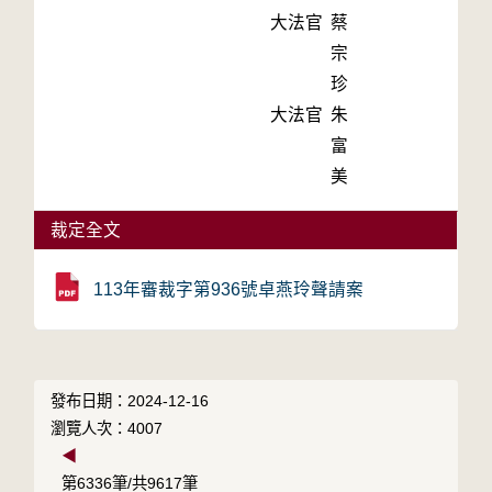
大法官
蔡
宗
珍
大法官
朱
富
美
裁定全文
113年審裁字第936號卓燕玲聲請案
發布日期：2024-12-16
瀏覽人次：4007
◀
第6336筆/共9617筆