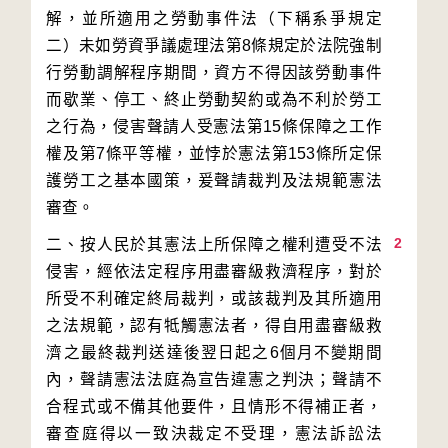
解，並所適用之勞動事件法（下稱系爭規定
二）未如勞資爭議處理法第8條規定於法院強制
行勞動調解程序期間，資方不得因該勞動事件
而歇業、停工、終止勞動契約或為不利於勞工
之行為，侵害聲請人受憲法第15條保障之工作
權及第7條平等權，並悖於憲法第153條所定保
護勞工之基本國策，爰聲請裁判及法規範憲法
2
二、按人民於其憲法上所保障之權利遭受不法
侵害，經依法定程序用盡審級救濟程序，對於
所受不利確定終局裁判，或該裁判及其所適用
之法規範，認有牴觸憲法者，得自用盡審級救
濟之最終裁判送達後翌日起之6個月不變期間
內，聲請憲法法庭為宣告違憲之判決；聲請不
合程式或不備其他要件，且情形不得補正者，
審查庭得以一致決裁定不受理，憲法訴訟法