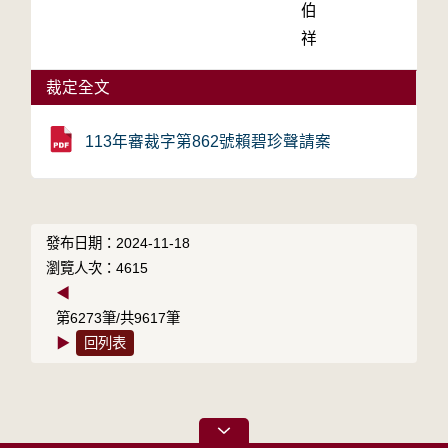
伯
祥
裁定全文
113年審裁字第862號賴碧珍聲請案
發布日期：2024-11-18
瀏覽人次：4615
◀
第6273筆/共9617筆
▶
回列表