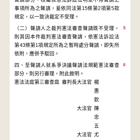
事項所為之聲請，爰依同法第15條第2項第5款
5
（二）聲請人之裁判憲法審查聲請既不受理，
則其因本件裁判憲法審查聲請，依憲法訴訟法
第43條第1項規定所為之暫時處分聲請，即失所
6
四、至聲請人就系爭決議聲請法規範憲法審查
部分，則另行審理，附此敘明。
憲法法庭第三審查庭 審判長
大法官
楊
惠
欽
大法官
陳
忠
五
大法官
尤