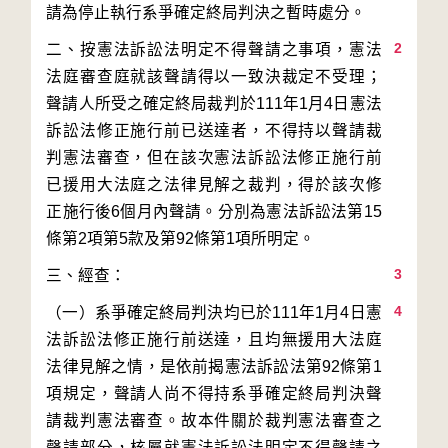
2
二、按憲法訴訟法明定不得聲請之事項，憲法
法庭審查庭就該聲請得以一致決裁定不受理；
聲請人所受之確定終局裁判於111年1月4日憲法
訴訟法修正施行前已送達者，不得持以聲請裁
判憲法審查，但在該次憲法訴訟法修正施行前
已援用大法庭之法律見解之裁判，得於該次修
正施行後6個月內聲請。分別為憲法訴訟法第15
3
4
（一）系爭確定終局判決均已於111年1月4日憲
法訴訟法修正施行前送達，且均無援用大法庭
法律見解之情，是依前揭憲法訴訟法第92條第1
項規定，聲請人尚不得持系爭確定終局判決聲
請裁判憲法審查。故本件關於裁判憲法審查之
聲請部分，核屬就憲法訴訟法明定不得聲請之