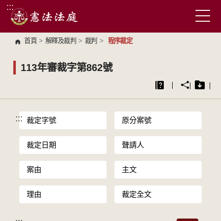
:::
跳到主要內容區塊
首頁
>
解釋及裁判
>
裁判
>
程序裁定
113年審裁字第862號
:::
裁定字號
原分案號
裁定日期
聲請人
案由
主文
理由
裁定全文