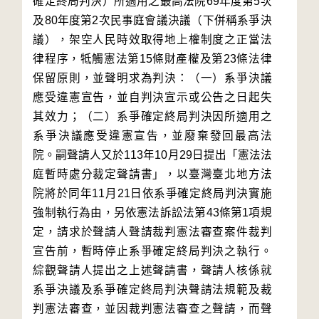
確定終局判決）所適用之最高法院69年度第5次
及80年度第2次民事庭會議決議（下併稱系爭決
議），架空人民時效取得地上權制度之正當法
律程序，牴觸憲法第15條財產權及第23條法律
保留原則，並聲明求為判決：（一）系爭決議
應受違憲宣告，並自判決宣示或公告之日起失
其效力；（二）系爭確定終局判決因所適用之
系爭決議應受違憲宣告，並廢棄發回最高法
院。嗣聲請人又於113年10月29日提出「憲法法
庭暫時處分裁定聲請書」，以臺灣臺北地方法
院將於同年11月21日依系爭確定終局判決實施
強制執行為由，另依憲法訴訟法第43條第1項規
定，請求於聲請人聲請裁判憲法審查案件裁判
宣告前，暫時停止系爭確定終局判決之執行。
綜觀聲請人提出之上述聲請書，聲請人核係就
系爭決議及系爭確定終局判決聲請法規範及裁
判憲法審查，並因裁判憲法審查之聲請，而聲