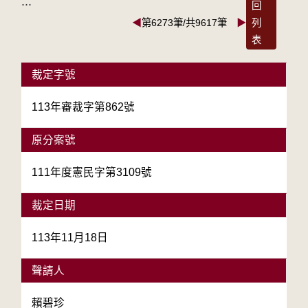
:::
回
◀
第6273筆/共9617筆
▶
列
表
裁定字號
113年審裁字第862號
原分案號
111年度憲民字第3109號
裁定日期
113年11月18日
聲請人
賴碧珍