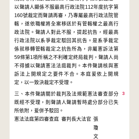
以聲請人顯係不服最高行政法院112年度抗字第
160號裁定而聲請再審，乃專屬最高行政法院管
轄，遂依職權將全案移送於有管轄權之最高行
政法院。聲請人對此不服，提起抗告，經最高
行政法院以系爭裁定駁回其抗告。是系爭裁定
係就移轉管轄裁定之抗告所為，非屬憲訴法第
59條第1項所稱之不利確定終局裁判，聲請人尚
不得據以聲請憲法法庭裁判。本件聲請核與憲
訴法上開規定之要件不合。本庭爰依上開規
3
三、本件聲請關於裁判及法規範憲法審查部分
既經不受理，則聲請人聲請暫時處分部分已失
所依附，爰併予駁回。
憲法法庭第四審查庭 審判長
大法官
張
瓊
文