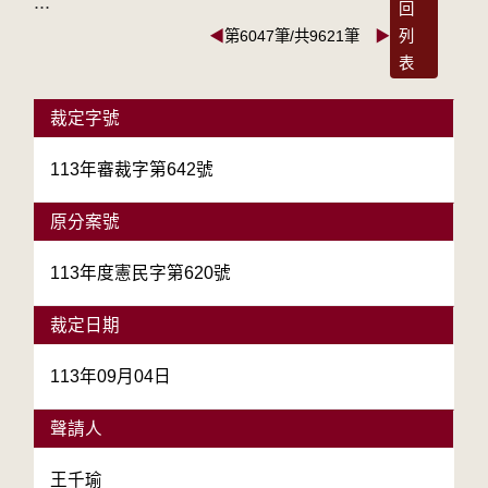
:::
回
◀
第6047筆/共9621筆
▶
列
表
裁定字號
113年審裁字第642號
原分案號
113年度憲民字第620號
裁定日期
113年09月04日
聲請人
王千瑜