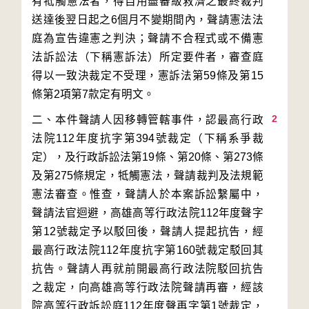
有牴觸憲法者，得自用盡審級救濟之最終裁判
送達後翌日起之6個月不變期間內，聲請憲法法
庭為宣告違憲之判決；聲請不合程式或不備憲
法訴訟法（下稱憲訴法）所定要件者，審查庭
得以一致決裁定不受理，憲訴法第59條及第15
2
二、本件聲請人因移轉管轄事件，認最高行政
法院112年度抗字第394號裁定（下稱系爭裁
定），及行政訴訟法第19條、第20條、第273條
及第275條規定，牴觸憲法，聲請裁判及法規範
憲法審查。惟查，聲請人於本案訴訟繫屬中，
聲請法官迴避，高雄高等行政法院112年度聲字
第12號裁定予以駁回後，聲請人提起抗告，經
最高行政法院112年度抗字第160號裁定駁回其
抗告。聲請人再就前開最高行政法院駁回抗告
之裁定，向高雄高等行政法院聲請再審，經該
院高等行政訴訟庭112年度聲再字第1號裁定，