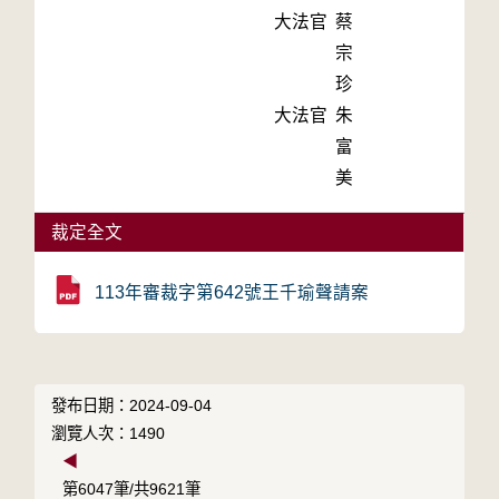
大法官
蔡
宗
珍
大法官
朱
富
美
裁定全文
113年審裁字第642號王千瑜聲請案
發布日期：2024-09-04
瀏覽人次：1490
◀
第6047筆/共9621筆