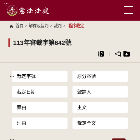
:::
跳到主要內容區塊
首頁
>
解釋及裁判
>
裁判
>
程序裁定
113年審裁字第642號
:::
裁定字號
原分案號
裁定日期
聲請人
案由
主文
理由
裁定全文