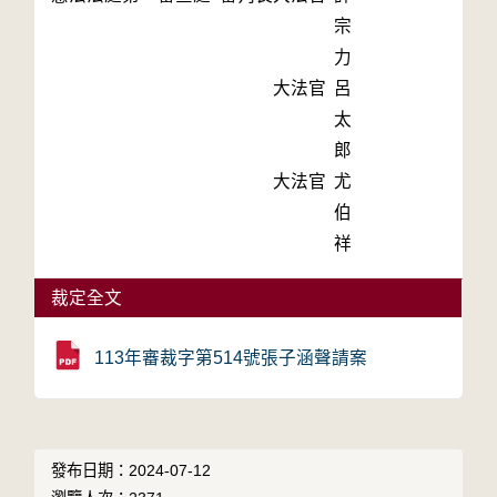
宗
力
大法官
呂
太
郎
大法官
尤
伯
祥
裁定全文
113年審裁字第514號張子涵聲請案
發布日期：2024-07-12