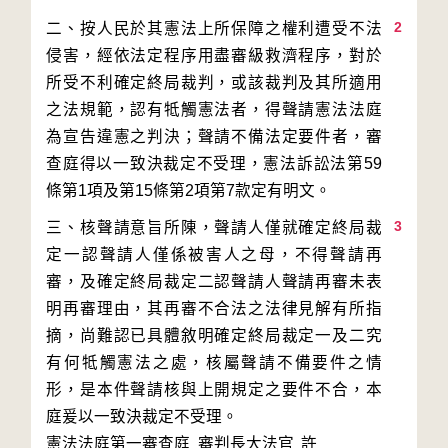
2
二、按人民於其憲法上所保障之權利遭受不法
侵害，經依法定程序用盡審級救濟程序，對於
所受不利確定終局裁判，或該裁判及其所適用
之法規範，認有牴觸憲法者，得聲請憲法法庭
為宣告違憲之判決；聲請不備法定要件者，審
查庭得以一致決裁定不受理，憲法訴訟法第59
3
三、核聲請意旨所陳，聲請人僅就確定終局裁
定一認聲請人僅係被害人之母，不得聲請再
審，及確定終局裁定二認聲請人聲請再審未表
明再審理由，其再審不合法之法律見解有所指
摘，尚難認已具體敘明確定終局裁定一及二究
有何牴觸憲法之處，核屬聲請不備要件之情
形，是本件聲請核與上開規定之要件不合，本
庭爰以一致決裁定不受理。
憲法法庭第一審查庭 審判長
大法官
許