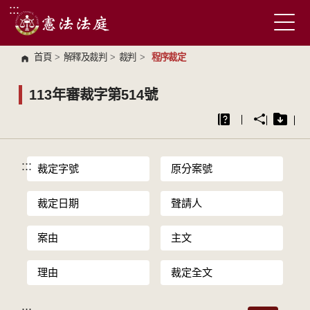
:::
跳到主要內容區塊
首頁
>
解釋及裁判
>
裁判
>
程序裁定
113年審裁字第514號
:::
裁定字號
原分案號
裁定日期
聲請人
案由
主文
理由
裁定全文