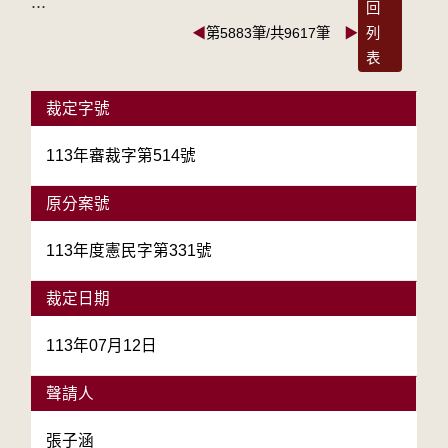
:::
回
◀
第5883筆/共9617筆
▶
列
表
裁定字號
113年審裁字第514號
原分案號
113年度憲民字第331號
裁定日期
113年07月12日
聲請人
張子涵