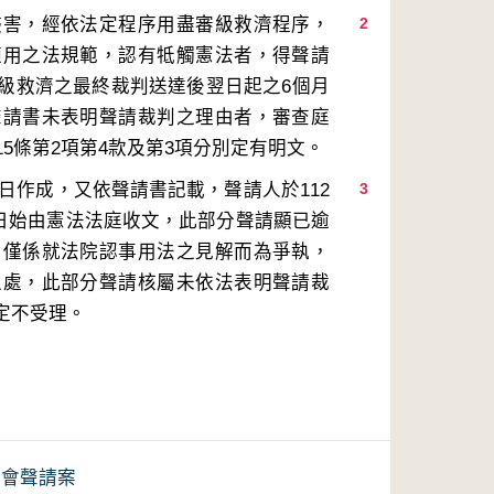
侵害，經依法定程序用盡審級救濟程序，
2
適用之法規範，認有牴觸憲法者，得聲請
級救濟之最終裁判送達後翌日起之6個月
聲請書未表明聲請裁判之理由者，審查庭
3日作成，又依聲請書記載，聲請人於112
3
24日始由憲法法庭收文，此部分聲請顯已逾
，僅係就法院認事用法之見解而為爭執，
之處，此部分聲請核屬未依法表明聲請裁
定不受理。
員會聲請案