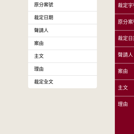
原分案號
裁定字
裁定日期
原分案
聲請人
裁定日
案由
聲請人
主文
理由
案由
裁定全文
主文
理由