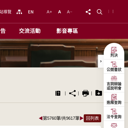
站導覽
公告
交流活動
影音專區
判決
公開書狀
言詞辯論
或說明會
進階查詢
法令查詢
◀
第5760筆/共9617筆
▶
回列表