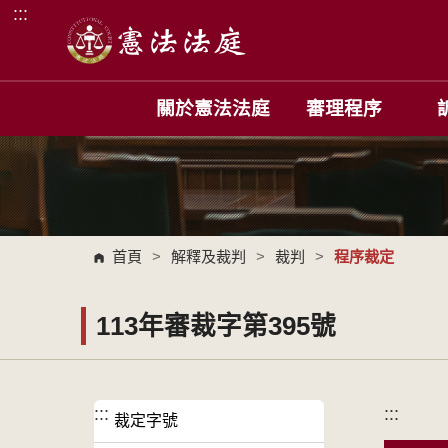
:::
跳到主要內容區塊
關於憲法法庭
審理程序
首頁
>
解釋及裁判
>
裁判
>
程序裁定
113年審裁字第395號
:::
:::
裁定字號