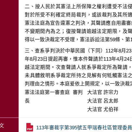
二、按人民於其憲法上所保障之權利遭受不法
對於所受不利確定終局裁判，或該裁判及其所
憲法法庭為宣告違憲之判決，其聲請應自用盡審
不變期間內為之；復按聲請逾越法定期限，及
三、查系爭判決於中華民國（下同）112年8月2
年8月23日提起再審，惟本件聲請於113年4月
越法定期間。次查聲請人就系爭裁定所為聲請
未具體敘明系爭裁定所持之見解有何牴觸憲法
判理由之情形。本庭爰依上開規定，以一致決裁
憲法法庭第一審查庭 審判
大法官
許宗力
長
大法官
呂太郎
大法官
尤伯祥
文
113年審裁字第395號五甲瑞春社區管理委