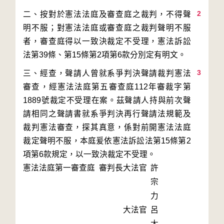
2
二、按對於憲法法庭及審查庭之裁判，不得聲
明不服；對憲法法庭或審查庭之裁判聲明不服
者，審查庭得以一致決裁定不受理，憲法訴訟
3
三、經查，聲請人曾就系爭判決聲請裁判憲法
審查，經憲法法庭第五審查庭112年審裁字第
1889號裁定不受理在案。茲聲請人持與前次聲
請相同之聲請書就系爭判決再行聲請法規範及
裁判憲法審查，探其真意，係對前開憲法法庭
裁定聲明不服，本庭爰依憲法訴訟法第15條第2
項第6款規定，以一致決裁定不受理。
憲法法庭第一審查庭 審判長
大法官
許
宗
力
大法官
呂
太