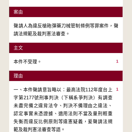
案由
聲請人為違反槍砲彈藥刀械管制條例等罪案件，聲
請法規範及裁判憲法審查。
主文
1
本件不受理。
理由
1
一、本件聲請意旨略以：最高法院112年度台上
字第2177號刑事判決（下稱系爭判決）有調查
未盡完備之違背法令、判決不備理由之違法、
認定事實未憑證據、適用法則不當及量刑輕重
失衡而違反比例原則等違憲疑義，爰聲請法規