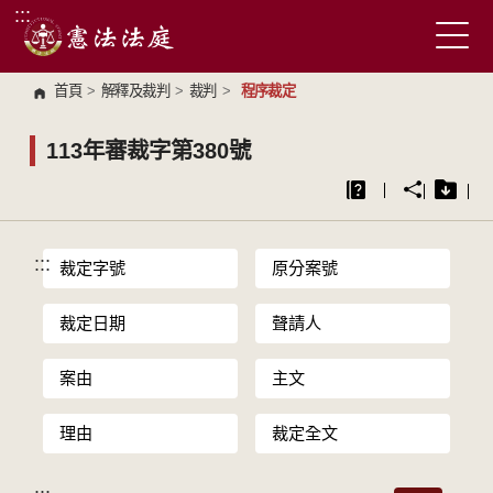
:::
跳到主要內容區塊
首頁
>
解釋及裁判
>
裁判
>
程序裁定
113年審裁字第380號
:::
裁定字號
原分案號
裁定日期
聲請人
案由
主文
理由
裁定全文