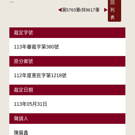
:::
回
◀
第5763筆/共9617筆
▶
列
表
裁定字號
113年審裁字第380號
原分案號
112年度憲民字第1218號
裁定日期
113年05月31日
聲請人
陳展鑫