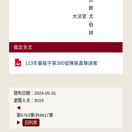
郎
大法官
尤
伯
祥
裁定全文
113年審裁字第380號陳展鑫聲請案
發布日期：2024-05-31
瀏覽人次：3019
◀
第5763筆/共9617筆
▶
回列表