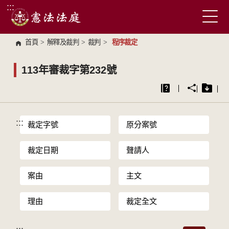
:::
跳到主要內容區塊
首頁
>
解釋及裁判
>
裁判
>
程序裁定
113年審裁字第232號
:::
裁定字號
原分案號
裁定日期
聲請人
案由
主文
理由
裁定全文