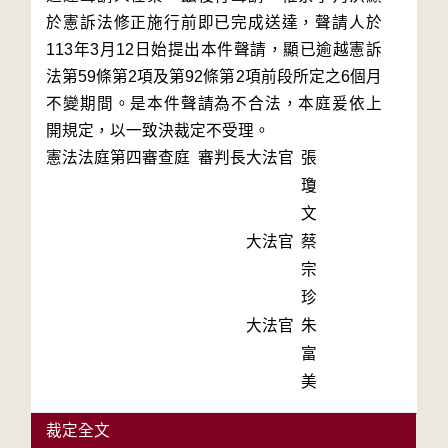
於憲訴法修正施行前即已完成送達，聲請人於
113年3月12日始提出本件聲請，顯已逾越憲訴
法第59條第2項及第92條第2項前段所定之6個月
不變期間。是本件聲請為不合法，本庭爰依上
開規定，以一致決裁定不受理。
憲法法庭第四審查庭 審判長
大法官
張
瓊
文
大法官
蔡
宗
珍
大法官
朱
富
美
裁定全文