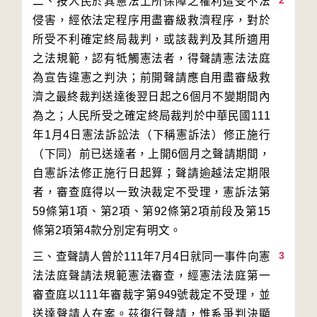
2
二、按人民於其憲法上所保障之權利遭受不法
侵害，經依法定程序用盡審級救濟程序，對於
所受不利確定終局裁判，或該裁判及其所適用
之法規範，認有牴觸憲法者，得聲請憲法法庭
為宣告違憲之判決；前開聲請應自用盡審級救
濟之最終裁判送達後翌日起之6個月不變期間內
為之；人民所受之確定終局裁判於中華民國111
年1月4日憲法訴訟法（下稱憲訴法）修正施行
（下同）前已送達者，上開6個月之聲請期間，
自憲訴法修正施行日起算；聲請逾越法定期限
者，審查庭得以一致決裁定不受理，憲訴法第
59條第1項、第2項、第92條第2項前段及第15
3
三、查聲請人曾於111年7月4日就同一事件向憲
法法庭聲請法規範憲法審查，經憲法法庭第一
審查庭以111年審裁字第949號裁定不受理，並
送達聲請人在案。茲復行聲請，惟系爭判決顯