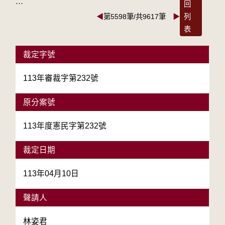
:::
回
◀
第5598筆/共9617筆
▶
列
表
裁定字號
113年審裁字第232號
原分案號
113年度憲民字第232號
裁定日期
113年04月10日
聲請人
林姿君