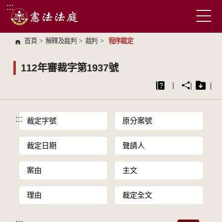
:::
跳到主要內容區塊
首頁
>
解釋及裁判
>
裁判
>
程序裁定
112年審裁字第1937號
:::
裁定字號
原分案號
裁定日期
聲請人
案由
主文
理由
裁定全文