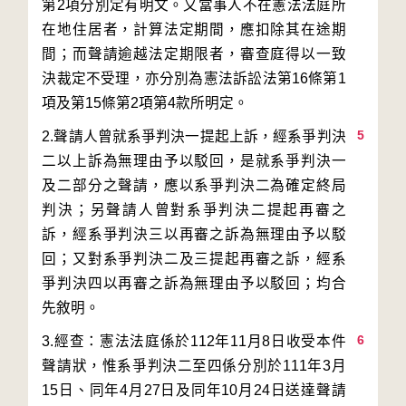
第2項分別定有明文。又當事人不在憲法法庭所
在地住居者，計算法定期間，應扣除其在途期
間；而聲請逾越法定期限者，審查庭得以一致
決裁定不受理，亦分別為憲法訴訟法第16條第1
5
2.聲請人曾就系爭判決一提起上訴，經系爭判決
二以上訴為無理由予以駁回，是就系爭判決一
及二部分之聲請，應以系爭判決二為確定終局
判決；另聲請人曾對系爭判決二提起再審之
訴，經系爭判決三以再審之訴為無理由予以駁
回；又對系爭判決二及三提起再審之訴，經系
爭判決四以再審之訴為無理由予以駁回；均合
6
3.經查：憲法法庭係於112年11月8日收受本件
聲請狀，惟系爭判決二至四係分別於111年3月
15日、同年4月27日及同年10月24日送達聲請