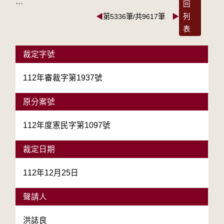
:::
回
◀
第5336筆/共9617筆
▶
列
表
裁定字號
112年審裁字第1937號
原分案號
112年度憲民字第1097號
裁定日期
112年12月25日
聲請人
洪誌良