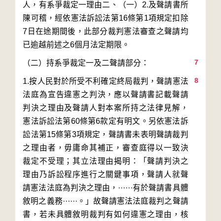
人，有系爭裁定一理由二、（一）2.及聲請書所
陳可稽，經依憲法訴訟法第16條第1項規定扣除
7日在途期間後，此部分裁判憲法審查之聲請均
7
8
1.按人民對於所受不利確定終局裁判，聲請憲法
法庭為宣告違憲之判決，應以聲請書記載聲請
判決之理由及聲請人對本案所持之法律見解，
憲法訴訟法第60條第6款定有明文。另依憲法訴
訟法第15條第3項規定，聲請書未表明聲請裁判
之理由者，毋庸命其補正，審查庭得以一致決
裁定不受理；其立法理由揭明：「聲請判決之
理由乃訴訟程序進行之關鍵事項，聲請人就聲
請憲法法庭為判決之理由，······有於聲請書具體
敘明之義務······。」故聲請憲法法庭裁判之聲請
書，若未具體敘明裁判有如何違憲之理由，核