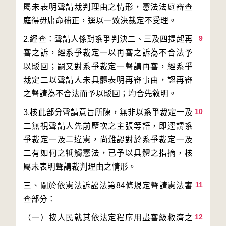
屬未表明聲請裁判理由之情形，憲法法庭審查
9
2.經查：聲請人係對系爭判決二、三及四提起再
審之訴，經系爭裁定一以再審之訴為不合法予
以駁回；嗣又對系爭裁定一聲請再審，經系爭
裁定二以聲請人未具體表明再審事由，認再審
10
3.核此部分聲請意旨所陳，無非以系爭裁定一及
二無視聲請人先前歷次之主張等語，即逕謂系
爭裁定一及二違憲，尚難認對於系爭裁定一及
二有如何之牴觸憲法，已予以具體之指摘，核
11
三、關於依憲法訴訟法第84條規定聲請憲法審
12
（一）按人民就其依法定程序用盡審級救濟之