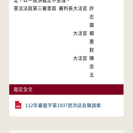
定，以一致決裁定不受理。
憲法法庭第三審查庭 審判長
大法官
許
志
雄
大法官
楊
惠
欽
大法官
陳
忠
五
裁定全文
112年審裁字第1937號洪誌良聲請案