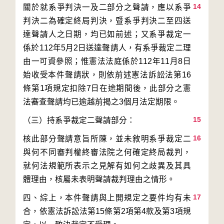
14
關於就系爭判決一及二部分之聲請，應以系爭
判決二為確定終局判決，暨系爭判決二至四送
達聲請人之日期，均已如前述；又系爭裁定一
係於112年5月2日送達聲請人，有系爭裁定二理
由一可資參照；惟憲法法庭係於112年11月8日
始收受本件聲請狀，則依前述憲法訴訟法第16
條第1項規定扣除7日在途期間後，此部分之憲
15
16
核此部分聲請意旨所陳，並未敘明系爭裁定二
與何不同審判權終審法院之何確定終局裁判，
就何法規範所表示之見解有如何之歧異及其具
17
四、綜上，本件聲請與上開規定之要件均有未
合，依憲法訴訟法第15條第2項第4款及第3項規