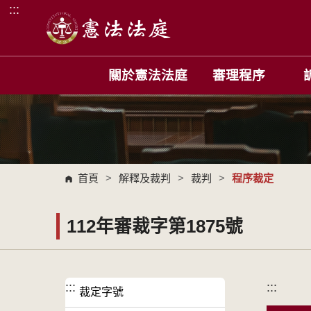
:::
跳到主要內容區塊
關於憲法法庭
審理程序
首頁
>
解釋及裁判
>
裁判
>
程序裁定
112年審裁字第1875號
:::
:::
裁定字號