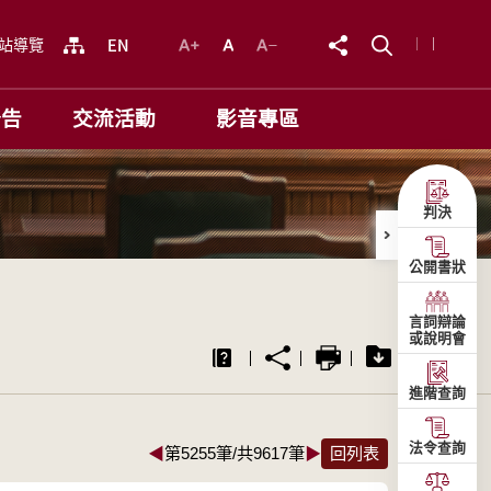
站導覽
公告
交流活動
影音專區
判決
公開書狀
言詞辯論
或說明會
進階查詢
法令查詢
◀
第5255筆/共9617筆
▶
回列表