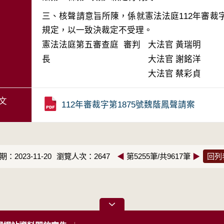
三、核聲請意旨所陳，係就憲法法庭112年審裁字
規定，以一致決裁定不受理。
憲法法庭第五審查庭 審判
大法官
黃瑞明
長
大法官
謝銘洋
大法官
蔡彩貞
文
112年審裁字第1875號魏蔭鳳聲請案
：2023-11-20
瀏覽人次：2647
◀
第5255筆/共9617筆
▶
回列