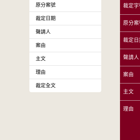
原分案號
裁定字
裁定日期
原分案
聲請人
裁定日
案由
聲請人
主文
理由
案由
裁定全文
主文
理由