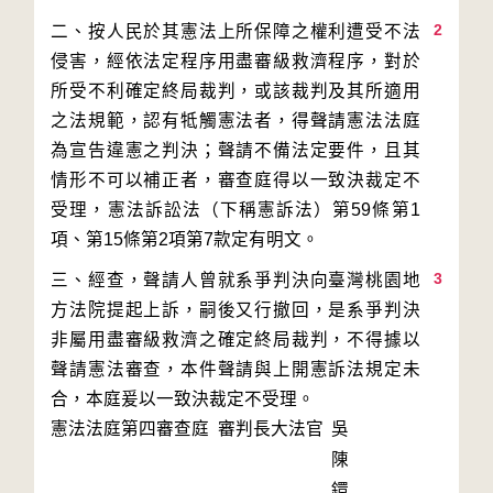
2
二、按人民於其憲法上所保障之權利遭受不法
侵害，經依法定程序用盡審級救濟程序，對於
所受不利確定終局裁判，或該裁判及其所適用
之法規範，認有牴觸憲法者，得聲請憲法法庭
為宣告違憲之判決；聲請不備法定要件，且其
情形不可以補正者，審查庭得以一致決裁定不
受理，憲法訴訟法（下稱憲訴法）第59條第1
3
三、經查，聲請人曾就系爭判決向臺灣桃園地
方法院提起上訴，嗣後又行撤回，是系爭判決
非屬用盡審級救濟之確定終局裁判，不得據以
聲請憲法審查，本件聲請與上開憲訴法規定未
合，本庭爰以一致決裁定不受理。
憲法法庭第四審查庭 審判長
大法官
吳
陳
鐶