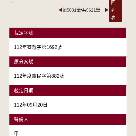
:::
回
◀
第5031筆/共9621筆
▶
列
表
裁定字號
112年審裁字第1692號
原分案號
112年度憲民字第882號
裁定日期
112年09月20日
聲請人
甲