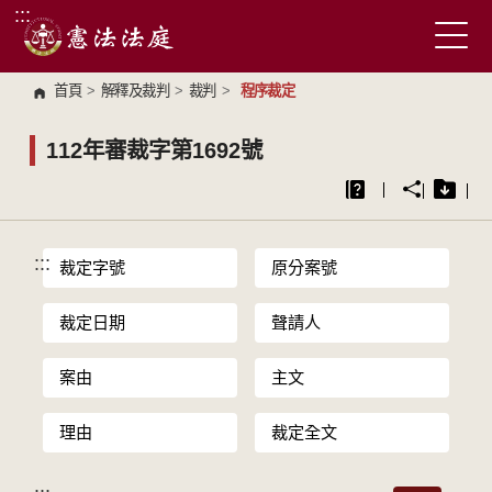
:::
跳到主要內容區塊
首頁
>
解釋及裁判
>
裁判
>
程序裁定
112年審裁字第1692號
:::
裁定字號
原分案號
裁定日期
聲請人
案由
主文
理由
裁定全文