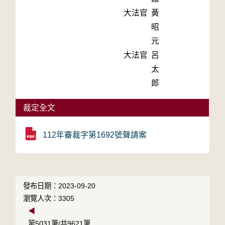
大法官
黃
昭
元
大法官
呂
太
郎
裁定全文
112年審裁字第1692號聲請案
發布日期：2023-09-20
瀏覽人次：3305
◀
第5031筆/共9621筆