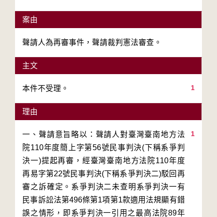
案由
聲請人為再審事件，聲請裁判憲法審查。
主文
1
本件不受理。
理由
1
一、聲請意旨略以：聲請人對臺灣臺南地方法
院110年度簡上字第56號民事判決(下稱系爭判
決一)提起再審，經臺灣臺南地方法院110年度
再易字第22號民事判決(下稱系爭判決二)駁回再
審之訴確定。系爭判決二未查明系爭判決一有
民事訴訟法第496條第1項第1款適用法規顯有錯
誤之情形，即系爭判決一引用之最高法院89年