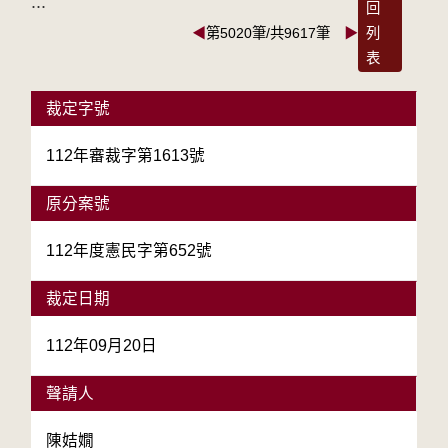
:::
回
◀
第5020筆/共9617筆
▶
列
表
裁定字號
112年審裁字第1613號
原分案號
112年度憲民字第652號
裁定日期
112年09月20日
聲請人
陳姞嫺