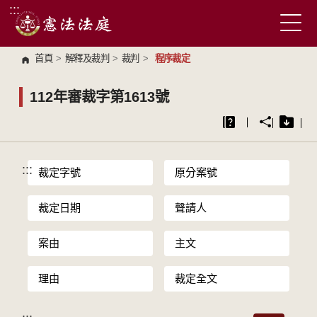
:::
跳到主要內容區塊
首頁
>
解釋及裁判
>
裁判
>
程序裁定
112年審裁字第1613號
:::
裁定字號
原分案號
裁定日期
聲請人
案由
主文
理由
裁定全文