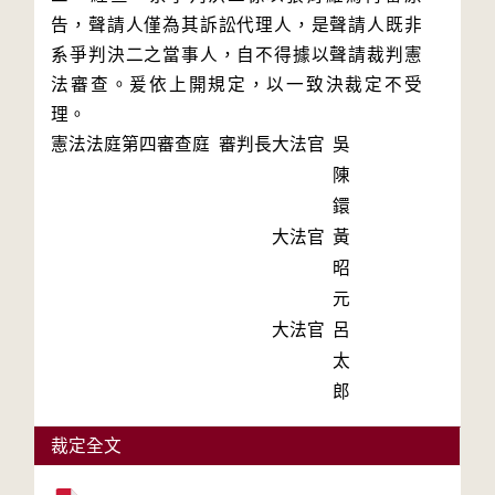
告，聲請人僅為其訴訟代理人，是聲請人既非
系爭判決二之當事人，自不得據以聲請裁判憲
法審查。爰依上開規定，以一致決裁定不受
理。
憲法法庭第四審查庭 審判長
大法官
吳
陳
鐶
大法官
黃
昭
元
大法官
呂
太
郎
裁定全文