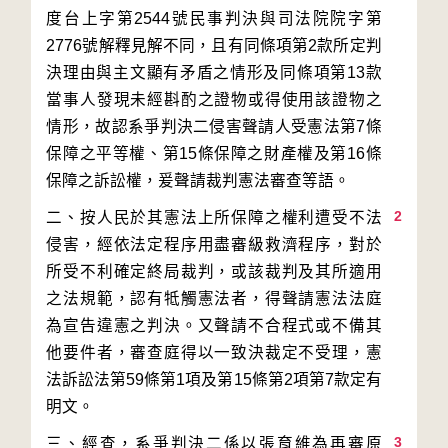
度台上字第2544號民事判決與司法院院字第
2776號解釋見解不同，且有同條項第2款所定判
決理由與主文顯有矛盾之情形及同條項第13款
當事人發現未經斟酌之證物或得使用該證物之
情形，故認系爭判決二侵害聲請人受憲法第7條
保障之平等權、第15條保障之財產權及第16條
2
二、按人民於其憲法上所保障之權利遭受不法
侵害，經依法定程序用盡審級救濟程序，對於
所受不利確定終局裁判，或該裁判及其所適用
之法規範，認有牴觸憲法者，得聲請憲法法庭
為宣告違憲之判決。又聲請不合程式或不備其
他要件者，審查庭得以一致決裁定不受理，憲
法訴訟法第59條第1項及第15條第2項第7款定有
3
三、經查，系爭判決二係以張育維為再審原