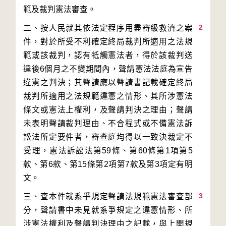
2
二、按人民就其依法定程序用盡審級救濟之案
件，對於所受不利確定終局裁判所適用之法規
範或該裁判，認有牴觸憲法者，得於該裁判送
達後6個月之不變期間內，聲請憲法法庭為宣告
違憲之判決；其聲請應以聲請書記載確定終局
裁判所適用之法規範違憲之情形、其所涉憲法
條文或憲法上權利，及聲請判決之理由；聲請
未表明聲請裁判理由、不合程式或不備憲法訴
訟法所定要件者，審查庭均得以一致決裁定不
受理，憲法訴訟法第59條、第60條第1項第5
款、第6款、第15條第2項第7款及第3項定有明
3
三、查本件就系爭規定聲請法規範憲法審查部
分，聲請書中未見就系爭規定之違憲情形、所
涉憲法權利及聲請判決理由之記載，與上開規