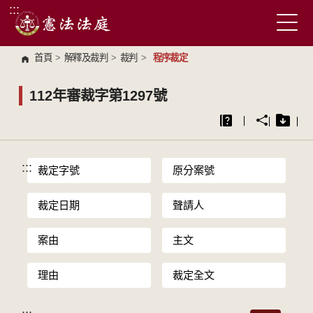
:::
跳到主要內容區塊
首頁
>
解釋及裁判
>
裁判
>
程序裁定
112年審裁字第1297號
:::
裁定字號
原分案號
裁定日期
聲請人
案由
主文
理由
裁定全文