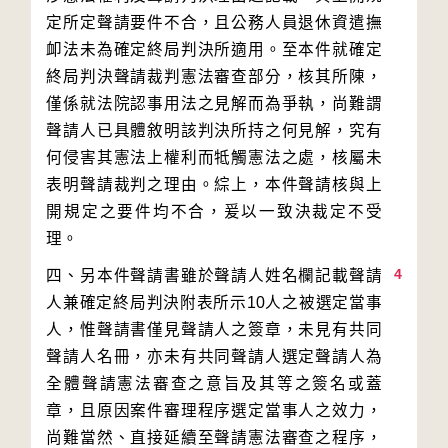
定所定聲請要件不合，且公務人員退休資遣撫
卹法未為確定終局判決所適用。至本件就確定
終局判決聲請裁判憲法審查部分，核其所陳，
僅係就法院認事用法之見解而為爭執，尚難謂
聲請人已具體敘明該判決所持之何見解，究有
何侵害其憲法上權利而牴觸憲法之處，核屬未
表明聲請裁判之理由。綜上，本件聲請核與上
開規定之要件均不合，爰以一致決裁定不受
4
四、另本件聲請書雖於聲請人姓名欄記載聲請
人兼確定終局判決附表所示10人之被選定當事
人，惟聲請書僅見聲請人之簽章，未見有共同
聲請人名冊，亦未有共同聲請人選定聲請人為
全體聲請憲法審查之意旨及其等之簽名或蓋
章，且原因案件審理程序選定當事人之效力，
尚難當然、直接延續至聲請憲法審查之程序，