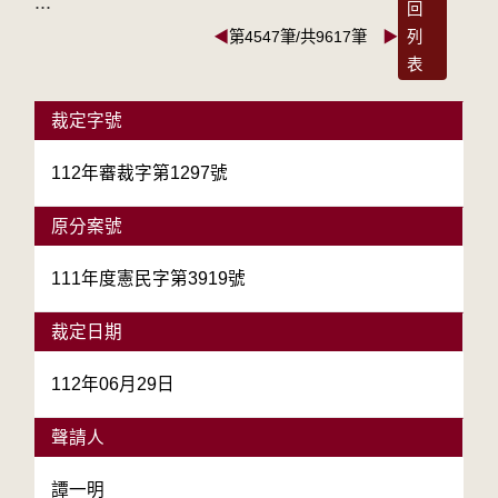
:::
回
◀
第4547筆/共9617筆
▶
列
表
裁定字號
112年審裁字第1297號
原分案號
111年度憲民字第3919號
裁定日期
112年06月29日
聲請人
譚一明