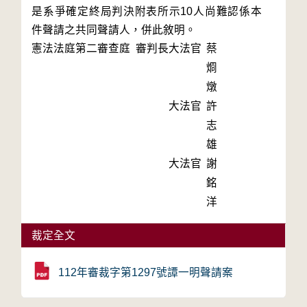
是系爭確定終局判決附表所示10人尚難認係本
件聲請之共同聲請人，併此敘明。
憲法法庭第二審查庭 審判長
大法官
蔡
烱
燉
大法官
許
志
雄
大法官
謝
銘
洋
裁定全文
112年審裁字第1297號譚一明聲請案