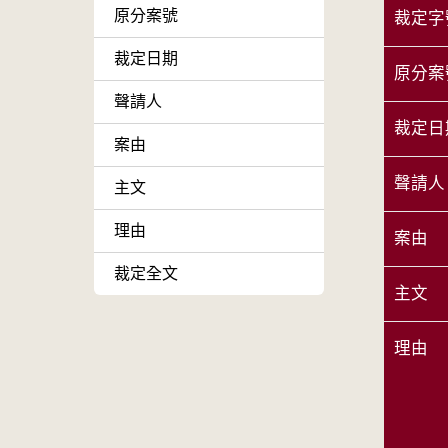
原分案號
裁定字
裁定日期
原分案
聲請人
裁定日
案由
聲請人
主文
理由
案由
裁定全文
主文
理由