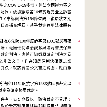
之COVID-19疫情，無法令兩岸地區之
配偶，依據憲法第16條實現完全之訴訟
得依民事訴訟法第164條聲請回復原狀之期
期日為補充解釋。系爭裁定適用法律顯有
方法院108年度訴字第1001號民事確
3
檢署，毫無任何法治觀念與違背憲法保障
原確定判決，應係可知悉原確定判決之卷
之非公文書，作為知悉原判決確定之認
定判決，就該實體公文書之範圍，應由憲
院111年度抗字第1533號民事裁定以
4
要件者，審查庭得以一致決裁定不受理；
5
，對於受不利確定終局裁判適用法規範所