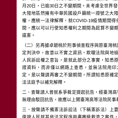
月20日，已逾30日之不變期間。未考慮全世界發生
大陸地區然擁有中華民國設戶籍統一證號之大陸
權，應統一法律解釋，就COVID-19疫情期間
間，應以可以行使知悉權利之期間為起算不變
（二）另再據卓碧桃於刑事偵查程序與原臺灣桃園地
定判決中，故意以不實之資訊，欺矇法院與地
人民訴訟權之意旨，是就此部分之事實，知悉
證資料，而非僅以網路上查悉，並無法院用印
定。是以聲請再審之不變期間，所謂知悉原確
二、查聲請人曾就系爭裁定提起抗告，經臺灣高等法
三、按聲請不備憲法訴訟法（下稱憲訴法）上
復按人民就其依法定程序用盡審級救濟之案件