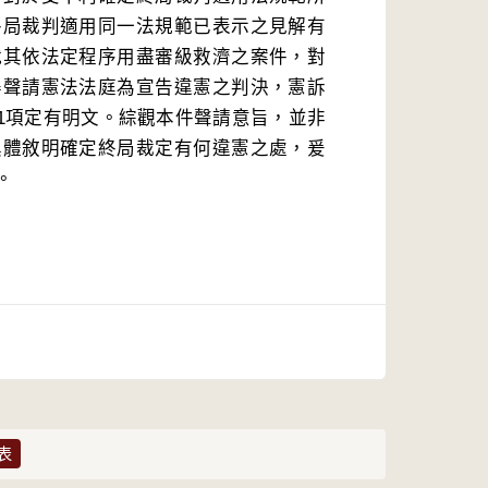
終局裁判適用同一法規範已表示之見解有
就其依法定程序用盡審級救濟之案件，對
得聲請憲法法庭為宣告違憲之判決，憲訴
條第1項定有明文。綜觀本件聲請意旨，並非
具體敘明確定終局裁定有何違憲之處，爰
。
表