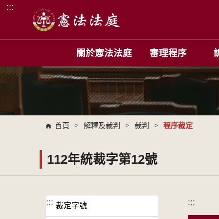
:::
跳到主要內容區塊
關於憲法法庭
審理程序
首頁
>
解釋及裁判
>
裁判
>
程序裁定
112年統裁字第12號
:::
:::
裁定字號