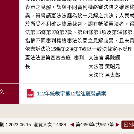
表示之見解，認與不同審判權終審法院之確定
異，得聲請憲法法庭為統一見解之判決；人民
於所受不利確定終局裁判，認有牴觸憲法者，
法第15條第2項第7款、第84條第1項及第59
指摘不同審判權終審法院間之見解歧異，且未
依憲訴法第15條第2項第7款以一致決裁定不受理
憲法法庭第四審查庭 審判
大法官
吳陳鐶
長
大法官
黃昭元
大法官
呂太郎
文
112年統裁字第12號崔麗聲請案
：2023-06-15
瀏覽人次：4389
◀
第4490筆/共9617筆
▶
回列