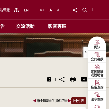
站導覽
公告
交流活動
影音專區
判決
公開書狀
言詞辯論
或說明會
進階查詢
法令查詢
◀
第4490筆/共9617筆
▶
回列表