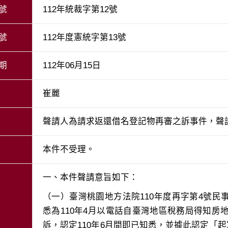
號
112年統裁字第12號
號
112年度憲統字第13號
期
112年06月15日
崔麗
聲請人為請求返還借名登記物再審之訴事件，聲
本件不受理。
（一）臺灣桃園地方法院110年度再字第4號
悉為110年4月以電話自臺灣地區稅務局得知房地
訴，認定110年6月間即已知悉，並據此認定「起算