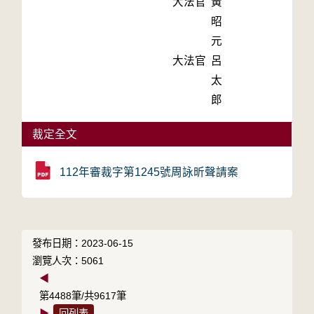
大法官
黃
昭
元
大法官
呂
太
郎
裁定全文
112年審裁字第1245號周詠昕聲請案
發布日期：2023-06-15
瀏覽人次：5061
◀
第4488筆/共9617筆
▶
回列表