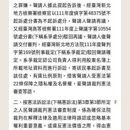
之罪嫌。聲請人據此提起告訴後，經臺灣新北
地方檢察署檢察官以111年度偵字第48375號不
起訴處分書為不起訴處分，聲請人聲請再議，
又經臺灣高等檢察署111年度上聲議字第10554
號處分書(下稱系爭處分)駁回再議，聲請人復聲
請交付審判，經臺灣新北地方法院111年度聲判
字第169號刑事裁定(下稱系爭裁定)駁回聲請確
定。系爭裁定認公司負責人得利用股東名簿上
所載地址資料而進行訴訟，寄送民事起訴書至
該住處，有違比例原則，侵害聲請人受憲法第
22條保障之隱私權及名譽權，爰聲請裁判憲法
2
二、按憲法訴訟法(下稱憲訴法)第3章第3節所定
之人民聲請裁判憲法審查制度，係為確保法院
裁判在解釋法律及適用法律時誤認或忽略基本
權利重要意義，或違反憲法價值之際，得由憲