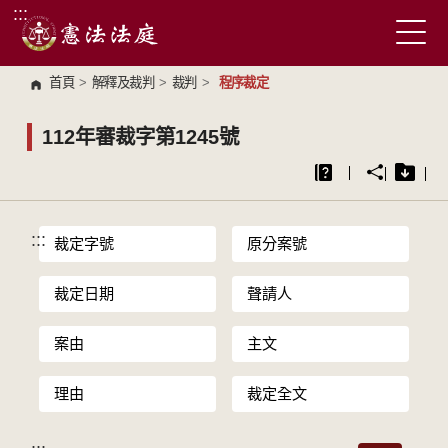
:::
跳到主要內容區塊
首頁
>
解釋及裁判
>
裁判
>
程序裁定
112年審裁字第1245號
:::
裁定字號
原分案號
裁定日期
聲請人
案由
主文
理由
裁定全文