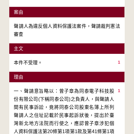
案由
聲請人為違反個人資料保護法案件，聲請裁判憲法
審查
主文
1
本件不受理。
理由
1
一、聲請意旨略以：曾子章為同泰電子科技股
份有限公司(下稱同泰公司)之負責人，與聲請人
間有民事訴訟，竟將同泰公司股東名簿上所列
聲請人之住址記載於民事起訴狀後，提出於臺
灣新北地方法院而行使之，應認曾子章涉犯個
人資料保護法第20條第1項第1款及第41條第1項