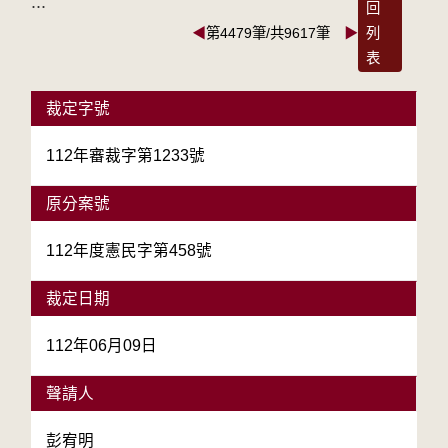
:::
回
◀
第4479筆/共9617筆
▶
列
表
裁定字號
112年審裁字第1233號
原分案號
112年度憲民字第458號
裁定日期
112年06月09日
聲請人
彭宥明