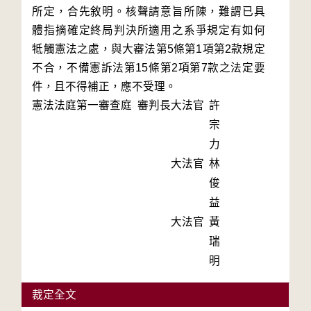
所定，合先敘明。核聲請意旨所陳，難謂已具
體指摘確定終局判決所適用之系爭規定有如何
牴觸憲法之處，與大審法第5條第1項第2款規定
不合，不備憲訴法第15條第2項第7款之法定要
件，且不得補正，應不受理。
憲法法庭第一審查庭 審判長
大法官
許
宗
力
大法官
林
俊
益
大法官
黃
瑞
明
裁定全文