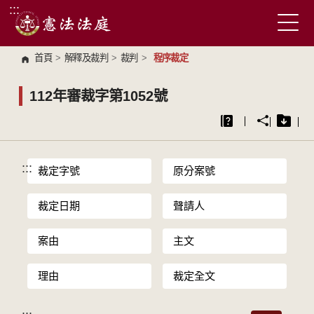
:::
跳到主要內容區塊
首頁
>
解釋及裁判
>
裁判
>
程序裁定
112年審裁字第1052號
:::
裁定字號
原分案號
裁定日期
聲請人
案由
主文
理由
裁定全文