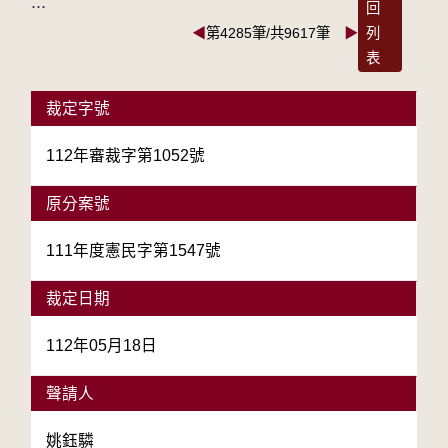
:::
回
◀
第4285筆/共9617筆
▶
列
表
裁定字號
112年審裁字第1052號
原分案號
111年度憲民字第1547號
裁定日期
112年05月18日
聲請人
姚鈺驎