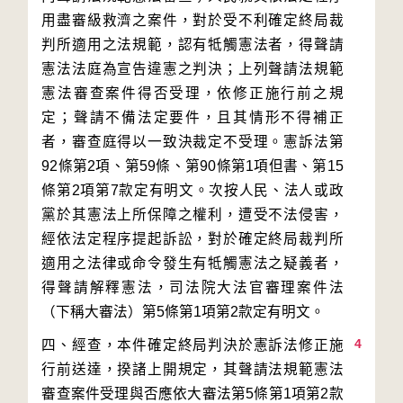
用盡審級救濟之案件，對於受不利確定終局裁
判所適用之法規範，認有牴觸憲法者，得聲請
憲法法庭為宣告違憲之判決；上列聲請法規範
憲法審查案件得否受理，依修正施行前之規
定；聲請不備法定要件，且其情形不得補正
者，審查庭得以一致決裁定不受理。憲訴法第
92條第2項、第59條、第90條第1項但書、第15
條第2項第7款定有明文。次按人民、法人或政
黨於其憲法上所保障之權利，遭受不法侵害，
經依法定程序提起訴訟，對於確定終局裁判所
適用之法律或命令發生有牴觸憲法之疑義者，
得聲請解釋憲法，司法院大法官審理案件法
4
四、經查，本件確定終局判決於憲訴法修正施
行前送達，揆諸上開規定，其聲請法規範憲法
審查案件受理與否應依大審法第5條第1項第2款