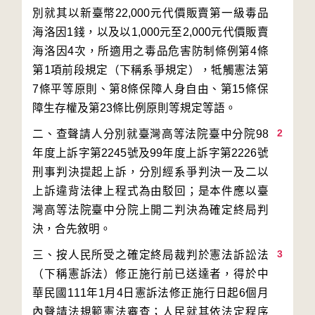
別就其以新臺幣22,000元代價販賣第一級毒品
海洛因1錢，以及以1,000元至2,000元代價販賣
海洛因4次，所適用之毒品危害防制條例第4條
第1項前段規定（下稱系爭規定），牴觸憲法第
7條平等原則、第8條保障人身自由、第15條保
2
二、查聲請人分別就臺灣高等法院臺中分院98
年度上訴字第2245號及99年度上訴字第2226號
刑事判決提起上訴，分別經系爭判決一及二以
上訴違背法律上程式為由駁回；是本件應以臺
灣高等法院臺中分院上開二判決為確定終局判
3
三、按人民所受之確定終局裁判於憲法訴訟法
（下稱憲訴法）修正施行前已送達者，得於中
華民國111年1月4日憲訴法修正施行日起6個月
內聲請法規範憲法審查；人民就其依法定程序