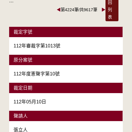
:::
回
◀
第4224筆/共9617筆
▶
列
表
裁定字號
112年審裁字第1013號
原分案號
112年度憲聲字第10號
裁定日期
112年05月10日
聲請人
張立人