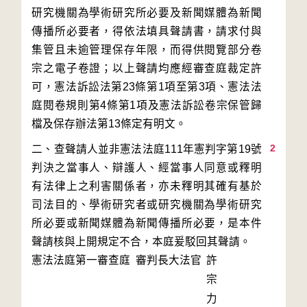
研究機關為學術研究所必要及新聞媒體為新聞
傳播所必要者，得依法填具聲請書，請求付與
集管且未逾管理保存年限，而得供閱覽部分卷
宗之電子卷證；以上聲請均應經審查庭裁定許
可，憲法訴訟法第23條第1項至第3項、憲法法
庭閱卷規則第4條第1項及憲法訴訟卷宗保管歸
2
二、查聲請人並非憲法法庭111年憲判字第19號
判決之當事人、辯護人、經當事人同意或釋明
有法律上之利害關係者，亦未釋明其確有基於
司法目的、學術研究者或研究機關為學術研究
所必要或新聞媒體為新聞傳播所必要，是本件
聲請核與上開規定不合，本庭爰駁回其聲請。
憲法法庭第一審查庭 審判長
大法官
許
宗
力