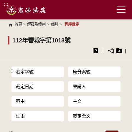
:::
跳到主要內容區塊
首頁
>
解釋及裁判
>
裁判
>
程序裁定
112年審裁字第1013號
:::
裁定字號
原分案號
裁定日期
聲請人
案由
主文
理由
裁定全文