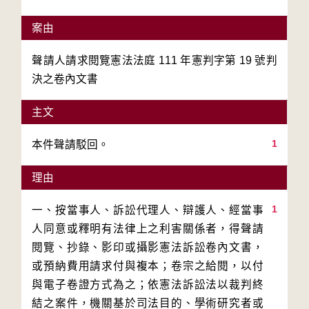
案由
聲請人請求閱覽憲法法庭 111 年憲判字第 19 號判
決之卷內文書
主文
1
本件聲請駁回。
理由
1
一、按當事人、訴訟代理人、辯護人、經當事
人同意或釋明有法律上之利害關係者，得聲請
閱覽、抄錄、影印或攝影憲法訴訟卷內文書，
或預納費用請求付與複本；卷宗之給閱，以付
與電子卷證方式為之；依憲法訴訟法以裁判終
結之案件，機關基於司法目的、學術研究者或