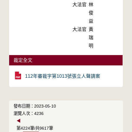
大法官
林
俊
益
大法官
黃
瑞
明
裁定全文
112年審裁字第1013號張立人聲請案
發布日期：2023-05-10
瀏覽人次：4236
◀
第4224筆/共9617筆