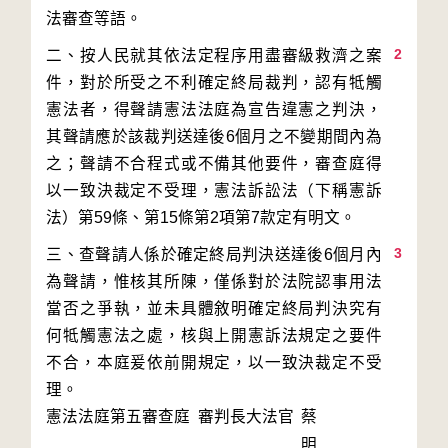
2
二、按人民就其依法定程序用盡審級救濟之案
件，對於所受之不利確定終局裁判，認有牴觸
憲法者，得聲請憲法法庭為宣告違憲之判決，
其聲請應於該裁判送達後6個月之不變期間內為
之；聲請不合程式或不備其他要件，審查庭得
以一致決裁定不受理，憲法訴訟法（下稱憲訴
3
三、查聲請人係於確定終局判決送達後6個月內
為聲請，惟核其所陳，僅係對於法院認事用法
當否之爭執，並未具體敘明確定終局判決究有
何牴觸憲法之處，核與上開憲訴法規定之要件
不合，本庭爰依前開規定，以一致決裁定不受
理。
憲法法庭第五審查庭 審判長
大法官
蔡
明