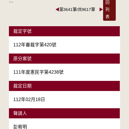
:::
回
◀
第3641筆/共9617筆
▶
列
表
裁定字號
112年審裁字第420號
原分案號
111年度憲民字第4238號
裁定日期
112年02月18日
聲請人
彭宥明