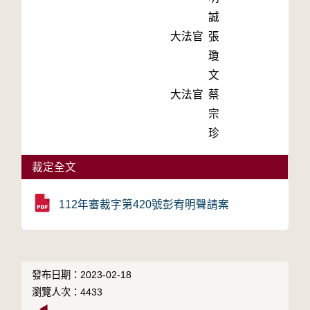
誠
大法官
張
瓊
文
大法官
蔡
宗
珍
裁定全文
112年審裁字第420號彭宥明聲請案
發布日期：2023-02-18
瀏覽人次：4433
◀