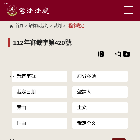
:::
跳到主要內容區塊
首頁
>
解釋及裁判
>
裁判
>
程序裁定
112年審裁字第420號
:::
裁定字號
原分案號
裁定日期
聲請人
案由
主文
理由
裁定全文