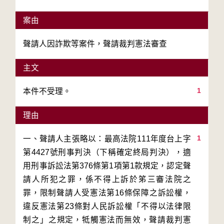
案由
聲請人因詐欺等案件，聲請裁判憲法審查
主文
1
本件不受理。
理由
1
一、聲請人主張略以：最高法院111年度台上字
第4427號刑事判決（下稱確定終局判決），適
用刑事訴訟法第376條第1項第1款規定，認定聲
請人所犯之罪，係不得上訴於笫三審法院之
罪，限制聲請人受憲法第16條保障之訴訟權，
違反憲法第23條對人民訴訟權「不得以法律限
制之」之規定，牴觸憲法而無效，聲請裁判憲