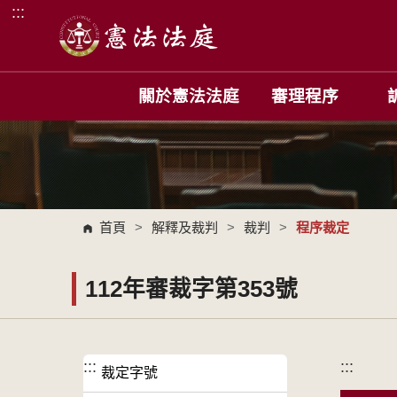
:::
跳到主要內容區塊
關於憲法法庭
審理程序
首頁
>
解釋及裁判
>
裁判
>
程序裁定
112年審裁字第353號
:::
:::
裁定字號