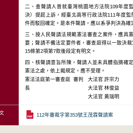
二、查聲請人曾就臺灣桃園地方法院109年度
決）提起上訴，經臺北高等行政法院111年度
三、按人民聲請法規範憲法審查之案件，應具
要；聲請不備法定要件者，審查庭得以一致決裁
四、核聲請意旨所陳，聲請人並未具體指摘確
憲法之處，依上揭規定，應不受理。
憲法法庭第一審查庭 審判
大法官
許宗力
長
大法官
林俊益
大法官
黃瑞明
文
112年審裁字第353號王茂霖聲請案