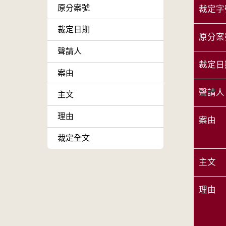
原分案號
裁定字
裁定日期
原分案
聲請人
裁定日
案由
聲請人
主文
理由
案由
裁定全文
主文
理由