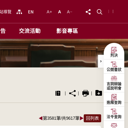
站導覽
公告
交流活動
影音專區
判決
公開書狀
言詞辯論
或說明會
進階查詢
法令查詢
◀
第3581筆/共9617筆
▶
回列表