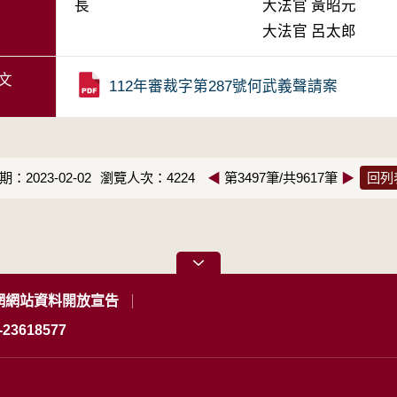
長
大法官
黃昭元
大法官
呂太郎
文
112年審裁字第287號何武義聲請案
：2023-02-02
瀏覽人次：4224
◀
第3497筆/共9617筆
▶
回列
網網站資料開放宣告
23618577