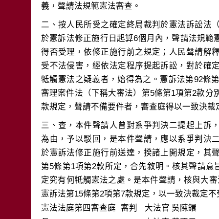
二、按人民所受之確定終局裁判於憲法訴訟法
於憲訴法修正施行日起算6個月內，聲請法規範
得否受理，依修正施行前之規定；人民聲請解
受不法侵害，經依法定程序提起訴訟，對於確
牴觸憲法之疑義者，始得為之。憲訴法第92條第
審理案件法（下稱大審法）第5條第1項第2款分別
三、查，本件聲請人曾對系爭判決二提起上訴
為由，予以駁回，是本件聲請，應以系爭判決
於憲訴法修正施行前送達，揆諸上開規定，其
第5條第1項第2款所定，合先敘明。核其聲請
定究有何牴觸憲法之處。是本件聲請，核與大審
憲訴法第15條第2項第7款規定，以一致決裁定不
憲法法庭第四審查庭 審判
大法官
吳陳鐶