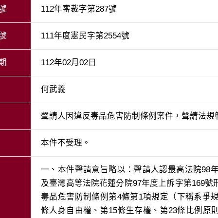
號
112年審裁字第287號
號
111年度憲民字第2554號
期
112年02月02日
何武義
聲請人因違反毒品危害防制條例案件，聲請法規
本件不受理。
一、本件聲請意旨略以：聲請人認最高法院98年
及臺灣高等法院花蓮分院97年度上訴字第169
毒品危害防制條例第4條第1項規定（下稱系爭
條人身自由權、第15條生存權、第23條比例