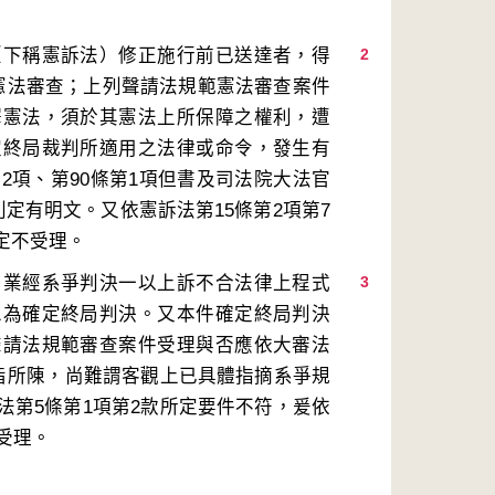
（下稱憲訴法）修正施行前已送達者，得
2
憲法審查；上列聲請法規範憲法審查案件
釋憲法，須於其憲法上所保障之權利，遭
定終局裁判所適用之法律或命令，發生有
2項、第90條第1項但書及司法院大法官
定有明文。又依憲訴法第15條第2項第7
，業經系爭判決一以上訴不合法律上程式
3
二為確定終局判決。又本件確定終局判決
聲請法規範審查案件受理與否應依大審法
意旨所陳，尚難謂客觀上已具體指摘系爭規
法第5條第1項第2款所定要件不符，爰依
受理。