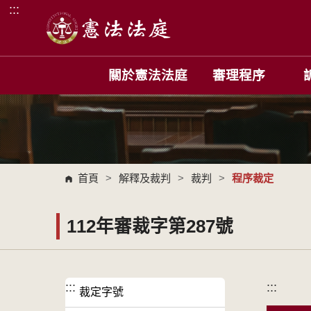
:::
跳到主要內容區塊
關於憲法法庭
審理程序
首頁
>
解釋及裁判
>
裁判
>
程序裁定
112年審裁字第287號
:::
:::
裁定字號