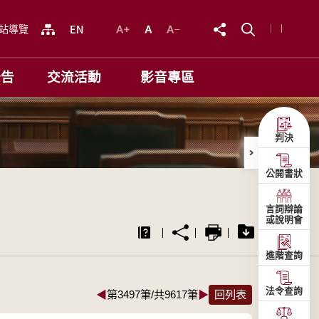
站導覽
公告
交流活動
影音專區
判決
公開書狀
言詞辯論
或說明會
進階查詢
法令查詢
◀
第3497筆/共9617筆
▶
回列表