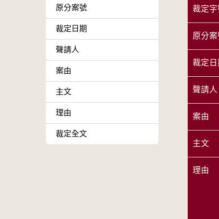
原分案號
裁定字
裁定日期
原分案
聲請人
裁定日
案由
聲請人
主文
理由
案由
裁定全文
主文
理由