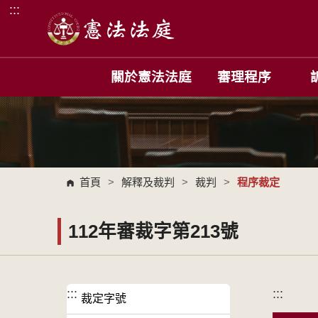
:::
跳到主要內容區塊
關於憲法法庭
審理程序
首頁
>
解釋及裁判
>
裁判
>
程序裁定
112年審裁字第213號
:::
:::
裁定字號