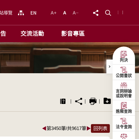
站導覽
公告
交流活動
影音專區
判決
公開書狀
言詞辯論
或說明會
進階查詢
法令查詢
◀
第3450筆/共9617筆
▶
回列表