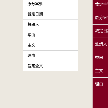
原分案號
裁定字
裁定日期
原分案
聲請人
裁定日
案由
聲請人
主文
理由
案由
裁定全文
主文
理由