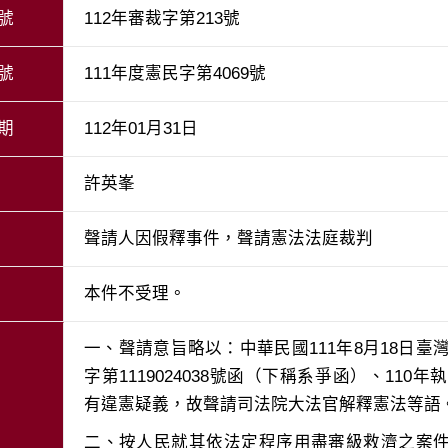
號
112年審裁字第213號
號
111年度憲民字第4069號
期
112年01月31日
許英峯
聲請人因假釋事件，聲請憲法法庭裁判
本件不受理。
一、聲請意旨略以：中華民國111年8月18日臺灣
字第1119024038號函（下稱系爭函）、110
二、按人民就其依法定程序用盡審級救濟之案