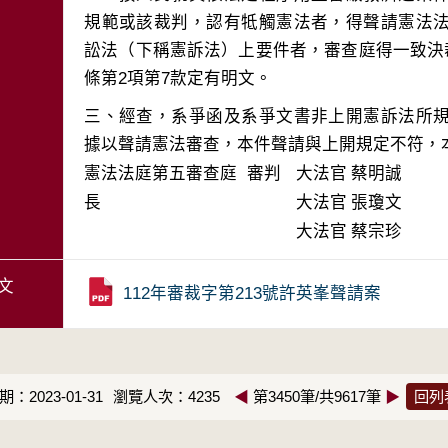
規範或該裁判，認有牴觸憲法者，得聲請憲法
訟法（下稱憲訴法）上要件者，審查庭得一致決裁
三、經查，系爭函及系爭文書非上開憲訴法所
據以聲請憲法審查，本件聲請與上開規定不符，
憲法法庭第五審查庭 審判
大法官
蔡明誠
長
大法官
張瓊文
大法官
蔡宗珍
文
112年審裁字第213號許英峯聲請案
：2023-01-31
瀏覽人次：4235
◀
第3450筆/共9617筆
▶
回列