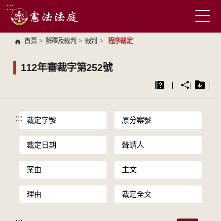
:::
跳到主要內容區塊
首頁
>
解釋及裁判
>
裁判
>
程序裁定
112年審裁字第252號
:::
裁定字號
原分案號
裁定日期
聲請人
案由
主文
理由
裁定全文