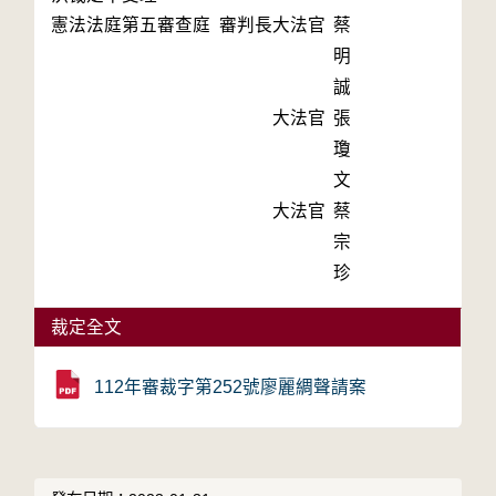
憲法法庭第五審查庭 審判長
大法官
蔡
明
誠
大法官
張
瓊
文
大法官
蔡
宗
珍
裁定全文
112年審裁字第252號廖麗綢聲請案