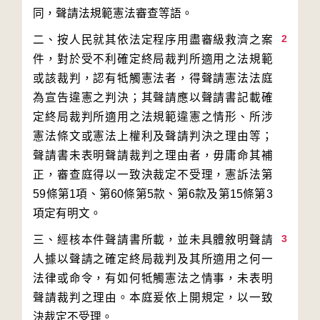
2
二、按人民就其依法定程序用盡審級救濟之案
件，對於受不利確定終局裁判所適用之法規範
或該裁判，認有牴觸憲法者，得聲請憲法法庭
為宣告違憲之判決；其聲請應以聲請書記載確
定終局裁判所適用之法規範違憲之情形、所涉
憲法條文或憲法上權利及聲請判決之理由等；
聲請書未表明聲請裁判之理由者，毋庸命其補
正，審查庭得以一致決裁定不受理，憲訴法第
59條第1項、第60條第5款、第6款及第15條第3
3
三、經核本件聲請書所載，並未具體敘明聲請
人據以聲請之確定終局裁判及其所適用之何一
法律或命令，有如何牴觸憲法之情事，未表明
聲請裁判之理由。本庭爰依上開規定，以一致
決裁定不受理。