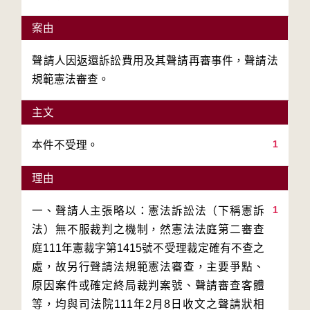
案由
聲請人因返還訴訟費用及其聲請再審事件，聲請法
規範憲法審查。
主文
1
本件不受理。
理由
1
一、聲請人主張略以：憲法訴訟法（下稱憲訴
法）無不服裁判之機制，然憲法法庭第二審查
庭111年憲裁字第1415號不受理裁定確有不查之
處，故另行聲請法規範憲法審查，主要爭點、
原因案件或確定終局裁判案號、聲請審查客體
等，均與司法院111年2月8日收文之聲請狀相