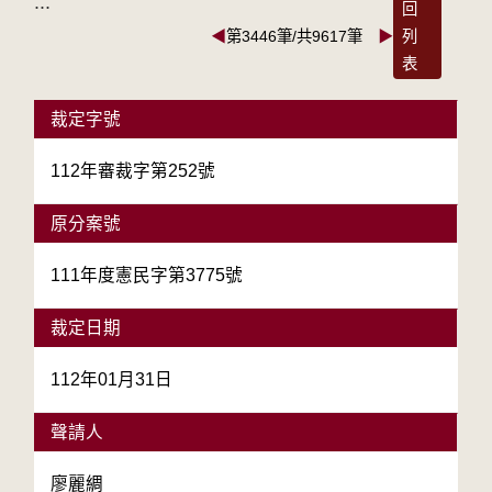
:::
回
◀
第3446筆/共9617筆
▶
列
表
裁定字號
112年審裁字第252號
原分案號
111年度憲民字第3775號
裁定日期
112年01月31日
聲請人
廖麗綢