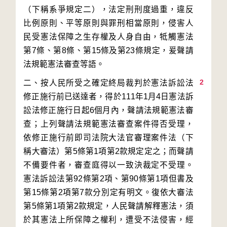
（下稱系爭規定二），法定刑刑度過重，違反
比例原則、平等原則與罪刑相當原則，侵害人
民受憲法保障之生存權及人身自由，牴觸憲法
第7條、第8條、第15條及第23條規定，爰聲請
2
二、按人民所受之確定終局裁判於憲法訴訟法
修正施行前已送達者，得於111年1月4日憲法訴
訟法修正施行日起6個月內，聲請法規範憲法審
查；上列聲請法規範憲法審查案件得否受理，
依修正施行前即司法院大法官審理案件法（下
稱大審法）第5條第1項第2款規定定之；而聲請
不備要件者，審查庭得以一致決裁定不受理。
憲法訴訟法第92條第2項、第90條第1項但書及
第15條第2項第7款分別定有明文。復依大審法
第5條第1項第2款規定，人民聲請解釋憲法，須
於其憲法上所保障之權利，遭受不法侵害，經