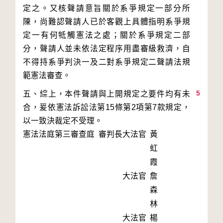
定之。又核聲請意旨關於系爭規定一部分所
陳，尚難認聲請人已於客觀上具體指明系爭規
定一有何牴觸憲法之處；關於系爭規定二部
分，聲請人並未依法定程序用盡審級救濟，自
不得持系爭判決一及二對系爭規定二聲請法規
5
五、綜上，本件聲請與上開規定之要件均有未
合，爰依憲法訴訟法第15條第2項第7款規定，
以一致決裁定不受理。
憲法法庭第三審查庭 審判長
大法官
黃
虹
霞
大法官
詹
森
林
大法官
楊