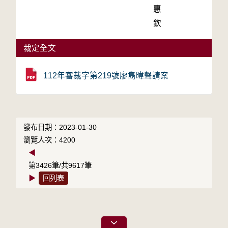
惠
欽
裁定全文
112年審裁字第219號廖雋暐聲請案
發布日期：2023-01-30
瀏覽人次：4200
◀
第3426筆/共9617筆
▶
回列表