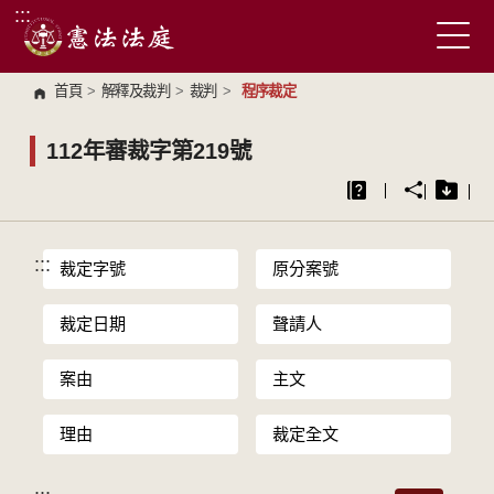
:::
跳到主要內容區塊
首頁
>
解釋及裁判
>
裁判
>
程序裁定
112年審裁字第219號
:::
裁定字號
原分案號
裁定日期
聲請人
案由
主文
理由
裁定全文