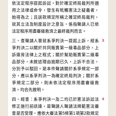
依法定程序提起訴訟，對於確定終局裁判所適
用之法律或命令，發生有牴觸憲法之疑義者，
始得為之；且該款規定所稱之確定終局裁判，
就其立法及制度設計之意旨，係指聲請人已依
3
三、查聲請人曾就系爭判決一提起上訴，經系
爭判決二以關於共同販賣第一級毒品部分，上
訴違背法律上之程式；關於幫助販賣第二級毒
品部分，未敘述理由逾期已久，上訴不合法，
分別予以駁回。是本件聲請關於系爭規定一部
分，應以系爭判決一為確定終局判決；關於系
爭規定二部分，則未依法定程序用盡審級救
4
四、經查：系爭判決一及二均已於憲法訴訟法
修正施行前送達，是聲請人聲請法規範憲法審
查是否受理，應依大審法第5條第1項第2款規定