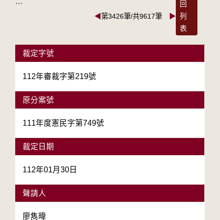
:::
回
◀
第3426筆/共9617筆
▶
列
表
裁定字號
112年審裁字第219號
原分案號
111年度憲民字第749號
裁定日期
112年01月30日
聲請人
廖雋暐