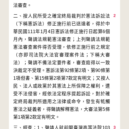
2
二、按人民所受之確定終局裁判於憲法訴訟法
（下稱憲訴法）修正施行前已送達者，得於中
華民國111年1月4日憲訴法修正施行日起算6個
月內，聲請法規範憲法審查；上列聲請法規範
憲法審查案件得否受理，依修正施行前之規定
（亦即司法院大法官審理案件法；下稱大審
法）；聲請不備法定要件者，審查庭得以一致
決裁定不受理。憲訴法第92條第2項、第90條第
1項但書、第15條第2項第7款定有明文；又按人
民、法人或政黨於其憲法上所保障之權利，遭
受不法侵害，經依法定程序提起訴訟，對於確
定終局裁判所適用之法律或命令，發生有牴觸
憲法之疑義者，得聲請解釋憲法，大審法第5條
3
三、經查：1、聲請人就前開臺灣高等法院103