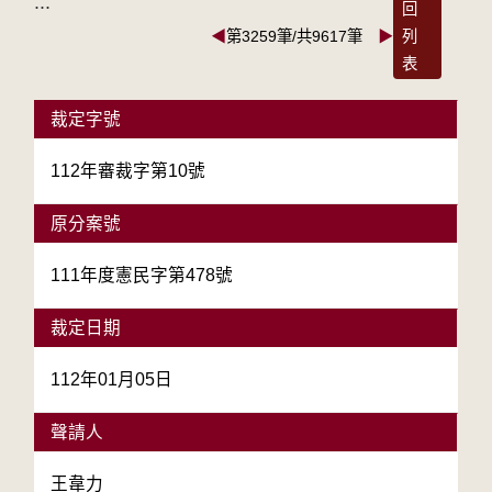
:::
回
◀
第3259筆/共9617筆
▶
列
表
裁定字號
112年審裁字第10號
原分案號
111年度憲民字第478號
裁定日期
112年01月05日
聲請人
王韋力