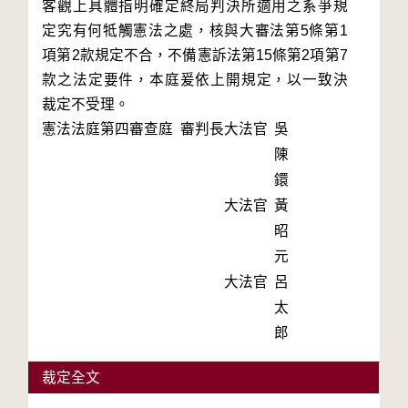
客觀上具體指明確定終局判決所適用之系爭規
定究有何牴觸憲法之處，核與大審法第5條第1
項第2款規定不合，不備憲訴法第15條第2項第7
款之法定要件，本庭爰依上開規定，以一致決
裁定不受理。
憲法法庭第四審查庭 審判長
大法官
吳
陳
鐶
大法官
黃
昭
元
大法官
呂
太
郎
裁定全文