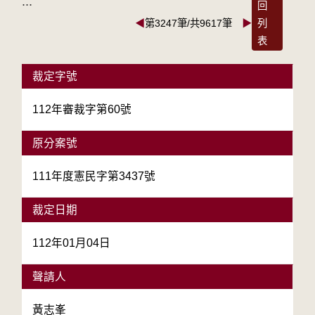
:::
回
◀
第3247筆/共9617筆
▶
列
表
裁定字號
112年審裁字第60號
原分案號
111年度憲民字第3437號
裁定日期
112年01月04日
聲請人
黃志峯