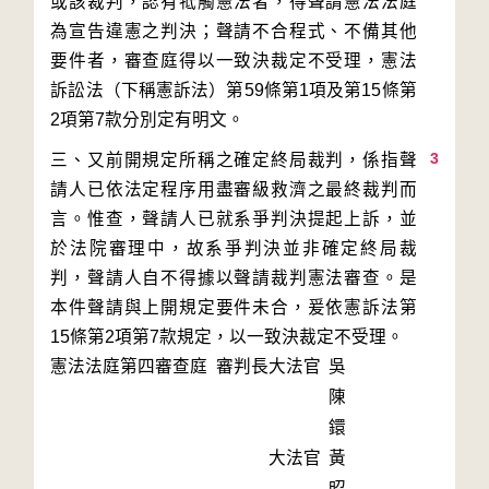
或該裁判，認有牴觸憲法者，得聲請憲法法庭
為宣告違憲之判決；聲請不合程式、不備其他
要件者，審查庭得以一致決裁定不受理，憲法
訴訟法（下稱憲訴法）第59條第1項及第15條第
3
三、又前開規定所稱之確定終局裁判，係指聲
請人已依法定程序用盡審級救濟之最終裁判而
言。惟查，聲請人已就系爭判決提起上訴，並
於法院審理中，故系爭判決並非確定終局裁
判，聲請人自不得據以聲請裁判憲法審查。是
本件聲請與上開規定要件未合，爰依憲訴法第
15條第2項第7款規定，以一致決裁定不受理。
憲法法庭第四審查庭 審判長
大法官
吳
陳
鐶
大法官
黃
昭