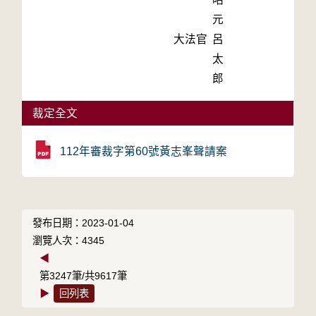
元
大法官
呂
太
郎
裁定全文
112年審裁字第60號黃志峯聲請案
發布日期：2023-01-04
瀏覽人次：4345
◀
第3247筆/共9617筆
▶
回列表