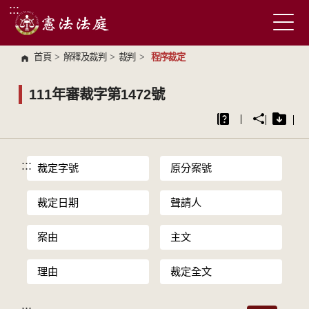
:::
跳到主要內容區塊
首頁
>
解釋及裁判
>
裁判
>
程序裁定
111年審裁字第1472號
:::
裁定字號
原分案號
裁定日期
聲請人
案由
主文
理由
裁定全文