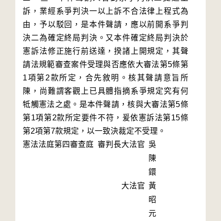
訴，業經系爭判決一以上訴不合法律上程式為
由，予以駁回，是本件聲請，應以前開系爭判
決二為確定終局判決。又本件確定終局判決於
憲訴法修正施行前送達，揆諸上開規定，其聲
請法規範審查案件受理與否應依大審法第5條第
1項第2款所定，合先敘明。核其聲請意旨所
陳，尚難謂客觀上已具體指摘系爭規定究有何
牴觸憲法之處。是本件聲請，核與大審法第5條
第1項第2款所定要件不符，爰依憲訴法第15條
第2項第7款規定，以一致決裁定不受理。
憲法法庭第四審查庭 審判長
大法官
吳
陳
鐶
大法官
黃
昭
元