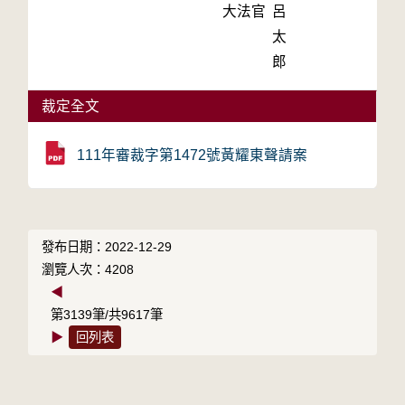
大法官
呂
太
郎
裁定全文
111年審裁字第1472號黃耀東聲請案
發布日期：2022-12-29
瀏覽人次：4208
◀
第3139筆/共9617筆
▶
回列表