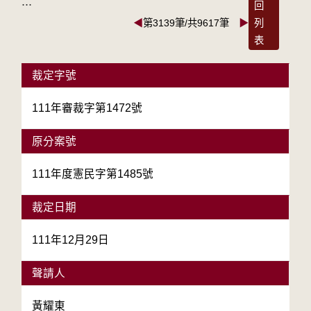
:::
回
◀
第3139筆/共9617筆
▶
列
表
裁定字號
111年審裁字第1472號
原分案號
111年度憲民字第1485號
裁定日期
111年12月29日
聲請人
黃耀東