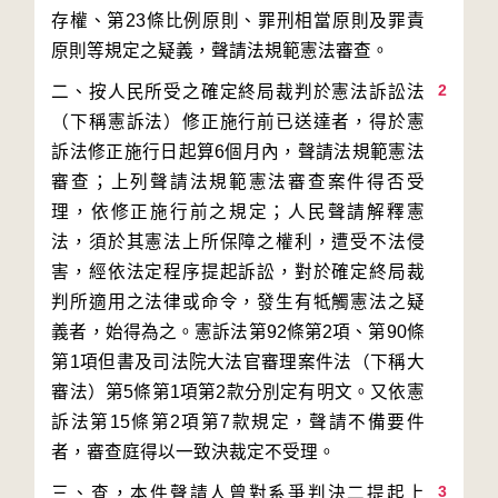
存權、第23條比例原則、罪刑相當原則及罪責
2
二、按人民所受之確定終局裁判於憲法訴訟法
（下稱憲訴法）修正施行前已送達者，得於憲
訴法修正施行日起算6個月內，聲請法規範憲法
審查；上列聲請法規範憲法審查案件得否受
理，依修正施行前之規定；人民聲請解釋憲
法，須於其憲法上所保障之權利，遭受不法侵
害，經依法定程序提起訴訟，對於確定終局裁
判所適用之法律或命令，發生有牴觸憲法之疑
義者，始得為之。憲訴法第92條第2項、第90條
第1項但書及司法院大法官審理案件法（下稱大
審法）第5條第1項第2款分別定有明文。又依憲
訴法第15條第2項第7款規定，聲請不備要件
3
三、查，本件聲請人曾對系爭判決二提起上