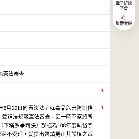
電子訴訟
平台
智慧客服
範憲法審查
1
年6月22日向憲法法庭就毒品危害防制條
1
），聲請法規範憲法審查，因一時不察將所
決（下稱系爭判決）誤植為108年度執岱字
2號裁定不受理，爰提出聲請更正其誤植之裁