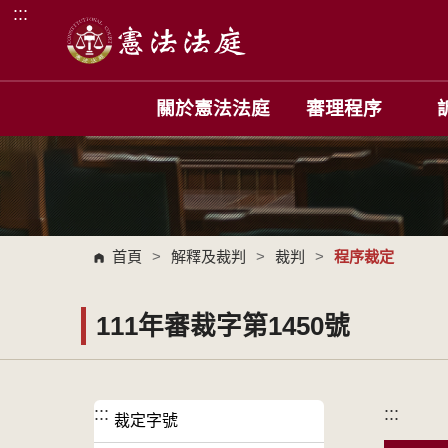
:::
跳到主要內容區塊
關於憲法法庭
審理程序
首頁
>
解釋及裁判
>
裁判
>
程序裁定
111年審裁字第1450號
:::
:::
裁定字號