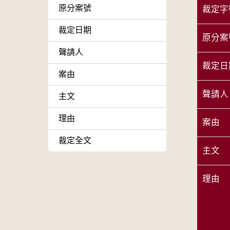
原分案號
裁定字
裁定日期
原分案
聲請人
裁定日
案由
聲請人
主文
理由
案由
裁定全文
主文
理由