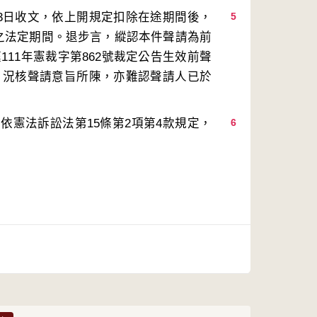
月3日收文，依上開規定扣除在途期間後，
5
定之法定期間。退步言，縱認本件聲請為前
111年憲裁字第862號裁定公告生效前聲
出。況核聲請意旨所陳，亦難認聲請人已於
依憲法訴訟法第15條第2項第4款規定，
6