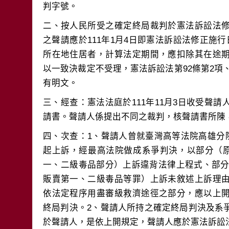
二、按人民所受之確定終局裁判於憲法訴訟法
之聲請應於111年1月4日即憲法訴訟法修正施
所在地住居者，計算法定期間，應扣除其在途
以一致決裁定不受理，憲法訴訟法第92條第2項、
三、經查：憲法法庭於111年11月3日收受聲
四、次查：1、聲請人曾就臺灣高等法院高雄分院1
起上訴，經最高法院做成系爭判決，以部分（原判
一、二級毒品部分）上訴違背法律上程式、部分（
販賣第一、二級毒品等罪）上訴未敘述上訴理
依法定程序用盡審級救濟途徑之部分，應以上
終局判決。2、聲請人所持之確定終局判決及系