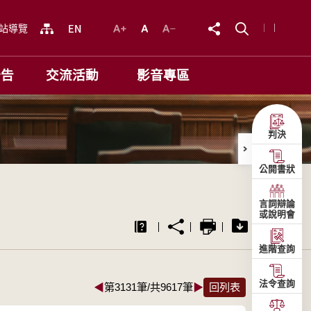
站導覽
公告
交流活動
影音專區
判決
公開書狀
言詞辯論
或說明會
進階查詢
法令查詢
◀
第3131筆/共9617筆
▶
回列表