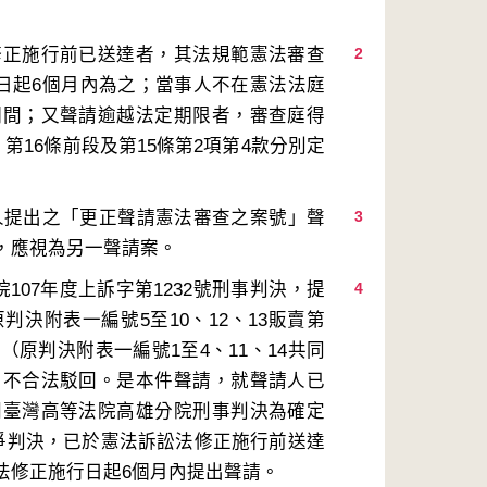
修正施行前已送達者，其法規範憲法審查
2
行日起6個月內為之；當事人不在憲法法庭
期間；又聲請逾越法定期限者，審查庭得
第16條前段及第15條第2項第4款分別定
請人提出之「更正聲請憲法審查之案號」聲
3
07年度上訴字第1232號刑事判決，提
4
決附表一編號5至10、12、13販賣第
原判決附表一編號1至4、11、14共同
由不合法駁回。是本件聲請，就聲請人已
開臺灣高等法院高雄分院刑事判決為確定
爭判決，已於憲法訴訟法修正施行前送達