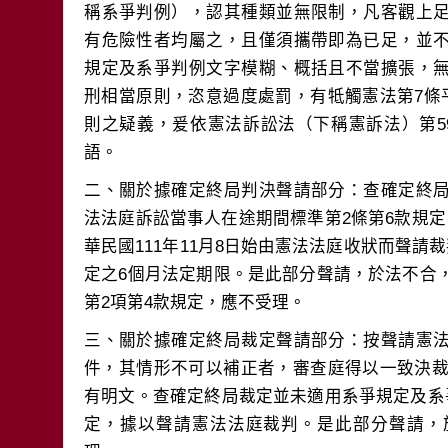
稱系爭判例），認其種類並無限制，凡客觀上
有危險性者均屬之，且僅須攜帶即為已足，並
規定及系爭判例文字模糊、概括且不當擴張，
刑相當原則，恣意過度處罰，有牴觸憲法第7條
則之疑義，爰依憲法訴訟法（下稱憲訴法）第5
二、關於據確定終局判決聲請部分：查確定終
法法庭訴訟當事人在途期間標準第2條第6款規
華民國111年11月8日始由憲法法庭收狀而聲請
定之6個月法定期限。是此部分聲請，於法不合
三、關於據確定終局裁定聲請部分：按聲請憲
件，其情形不可以補正者，審查庭得以一致決裁
有明文。查確定終局裁定並未適用系爭規定及系
定，據以聲請憲法法庭裁判。是此部分聲請，