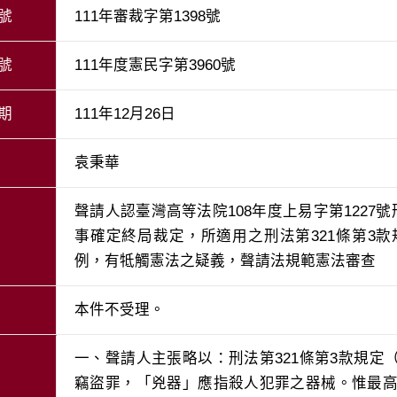
號
111年審裁字第1398號
號
111年度憲民字第3960號
期
111年12月26日
袁秉華
聲請人認臺灣高等法院108年度上易字第1227號
事確定終局裁定，所適用之刑法第321條第3款
例，有牴觸憲法之疑義，聲請法規範憲法審查
本件不受理。
一、聲請人主張略以：刑法第321條第3款規
竊盜罪，「兇器」應指殺人犯罪之器械。惟最高法