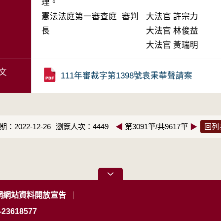
理。
憲法法庭第一審查庭 審判
大法官
許宗力
長
大法官
林俊益
大法官
黃瑞明
文
111年審裁字第1398號袁秉華聲請案
：2022-12-26
瀏覽人次：4449
◀
第3091筆/共9617筆
▶
回列
網網站資料開放宣告
23618577