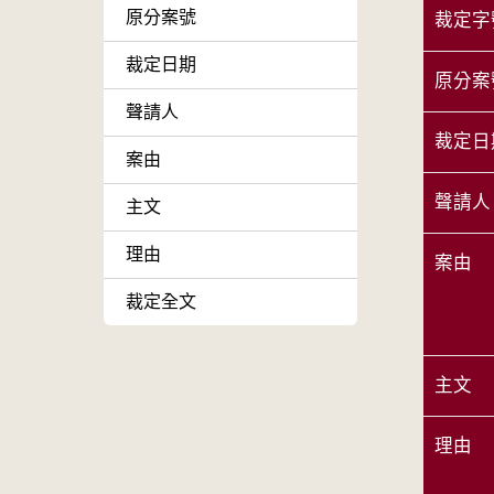
原分案號
裁定字
裁定日期
原分案
聲請人
裁定日
案由
聲請人
主文
理由
案由
裁定全文
主文
理由