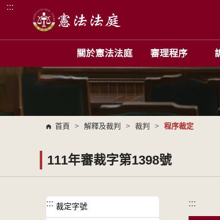
:::
跳到主要內容區塊
關於憲法法庭
審理程序
首頁
>
解釋及裁判
>
裁判
>
程序裁定
111年審裁字第1398號
:::
:::
裁定字號