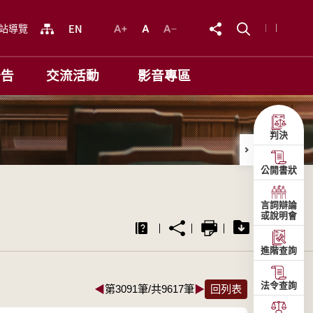
站導覽
公告
交流活動
影音專區
判決
公開書狀
言詞辯論
或說明會
進階查詢
法令查詢
◀
第3091筆/共9617筆
▶
回列表