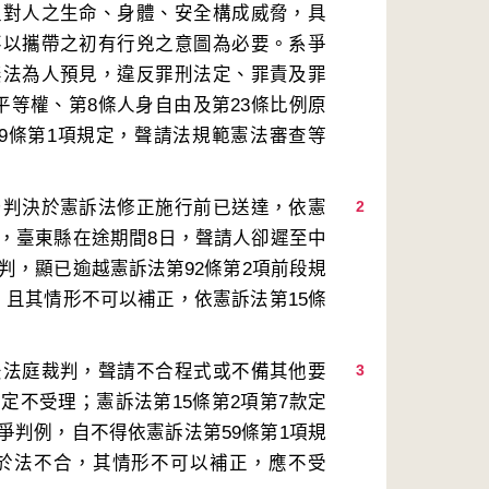
足對人之生命、身體、安全構成威脅，具
不以攜帶之初有行兇之意圖為必要。系爭
無法為人預見，違反罪刑法定、罪責及罪
平等權、第8條人身自由及第23條比例原
9條第1項規定，聲請法規範憲法審查等
局判決於憲訴法修正施行前已送達，依憲
2
定，臺東縣在途期間8日，聲請人卻遲至中
裁判，顯已逾越憲訴法第92條第2項前段規
，且其情形不可以補正，依憲訴法第15條
法法庭裁判，聲請不合程式或不備其他要
3
定不受理；憲訴法第15條第2項第7款定
爭判例，自不得依憲訴法第59條第1項規
於法不合，其情形不可以補正，應不受