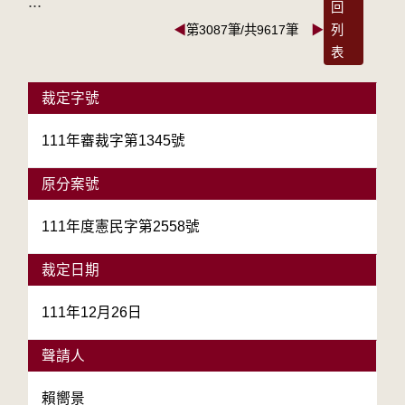
:::
回
◀
第3087筆/共9617筆
▶
列
表
裁定字號
111年審裁字第1345號
原分案號
111年度憲民字第2558號
裁定日期
111年12月26日
聲請人
賴嚮景