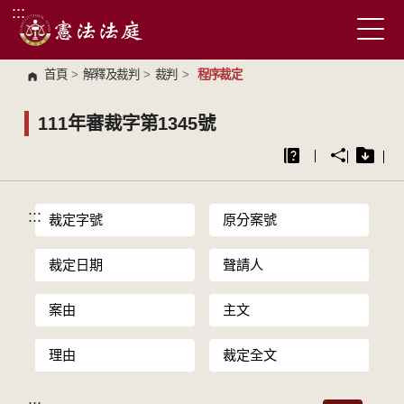
:::
跳到主要內容區塊
首頁
>
解釋及裁判
>
裁判
>
程序裁定
111年審裁字第1345號
:::
裁定字號
原分案號
裁定日期
聲請人
案由
主文
理由
裁定全文