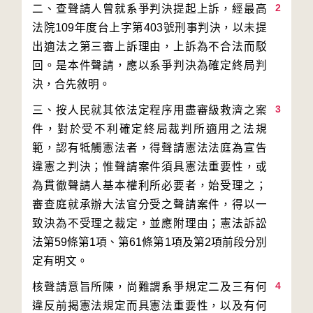
2
二、查聲請人曾就系爭判決提起上訴，經最高
法院109年度台上字第403號刑事判決，以未提
出適法之第三審上訴理由，上訴為不合法而駁
回。是本件聲請，應以系爭判決為確定終局判
3
三、按人民就其依法定程序用盡審級救濟之案
件，對於受不利確定終局裁判所適用之法規
範，認有牴觸憲法者，得聲請憲法法庭為宣告
違憲之判決；惟聲請案件須具憲法重要性，或
為貫徹聲請人基本權利所必要者，始受理之；
審查庭就承辦大法官分受之聲請案件，得以一
致決為不受理之裁定，並應附理由；憲法訴訟
法第59條第1項、第61條第1項及第2項前段分別
4
核聲請意旨所陳，尚難謂系爭規定二及三有何
違反前揭憲法規定而具憲法重要性，以及有何