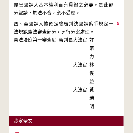
侵害聲請人基本權利而有貫徹之必要。是此部
5
四、至聲請人據確定終局判決聲請系爭規定一
法規範憲法審查部分，另行分案處理。
憲法法庭第一審查庭 審判長
大法官
許
宗
力
大法官
林
俊
益
大法官
黃
瑞
明
裁定全文