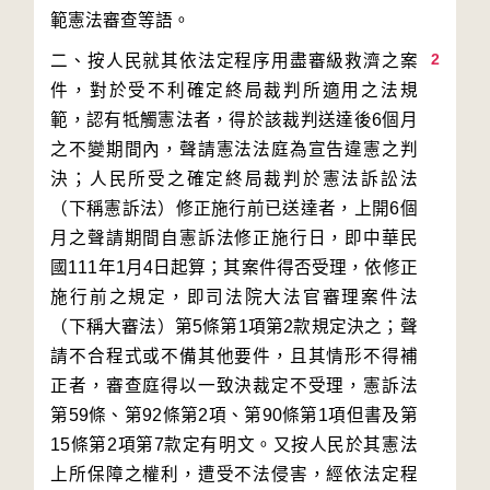
2
二、按人民就其依法定程序用盡審級救濟之案
件，對於受不利確定終局裁判所適用之法規
範，認有牴觸憲法者，得於該裁判送達後6個月
之不變期間內，聲請憲法法庭為宣告違憲之判
決；人民所受之確定終局裁判於憲法訴訟法
（下稱憲訴法）修正施行前已送達者，上開6個
月之聲請期間自憲訴法修正施行日，即中華民
國111年1月4日起算；其案件得否受理，依修正
施行前之規定，即司法院大法官審理案件法
（下稱大審法）第5條第1項第2款規定決之；聲
請不合程式或不備其他要件，且其情形不得補
正者，審查庭得以一致決裁定不受理，憲訴法
第59條、第92條第2項、第90條第1項但書及第
15條第2項第7款定有明文。又按人民於其憲法
上所保障之權利，遭受不法侵害，經依法定程