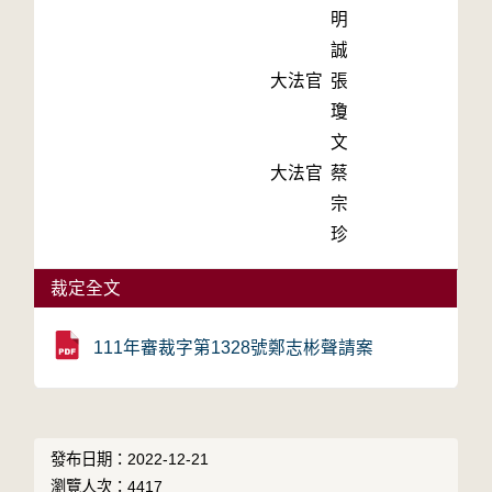
明
誠
大法官
張
瓊
文
大法官
蔡
宗
珍
裁定全文
111年審裁字第1328號鄭志彬聲請案
發布日期：2022-12-21
瀏覽人次：4417