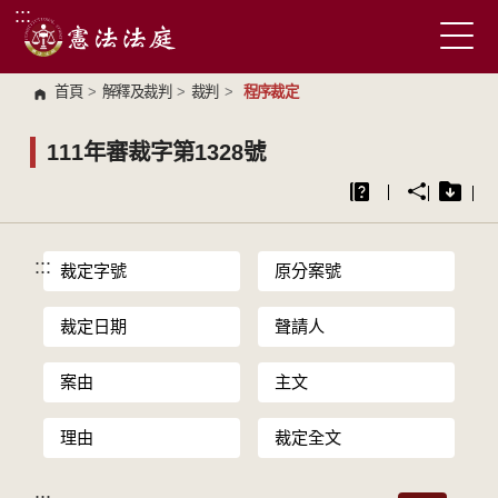
:::
跳到主要內容區塊
首頁
>
解釋及裁判
>
裁判
>
程序裁定
111年審裁字第1328號
:::
裁定字號
原分案號
裁定日期
聲請人
案由
主文
理由
裁定全文