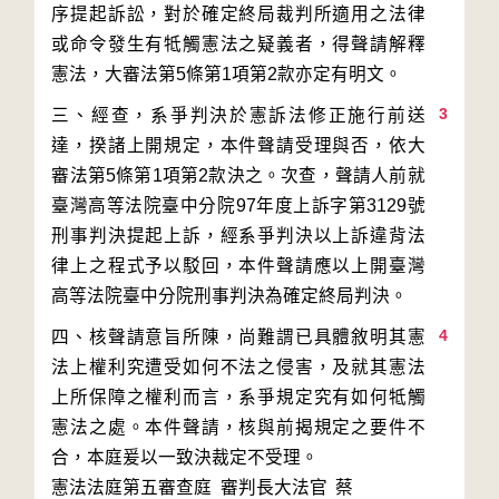
序提起訴訟，對於確定終局裁判所適用之法律
或命令發生有牴觸憲法之疑義者，得聲請解釋
3
三、經查，系爭判決於憲訴法修正施行前送
達，揆諸上開規定，本件聲請受理與否，依大
審法第5條第1項第2款決之。次查，聲請人前就
臺灣高等法院臺中分院97年度上訴字第3129號
刑事判決提起上訴，經系爭判決以上訴違背法
律上之程式予以駁回，本件聲請應以上開臺灣
4
四、核聲請意旨所陳，尚難謂已具體敘明其憲
法上權利究遭受如何不法之侵害，及就其憲法
上所保障之權利而言，系爭規定究有如何牴觸
憲法之處。本件聲請，核與前揭規定之要件不
合，本庭爰以一致決裁定不受理。
憲法法庭第五審查庭 審判長
大法官
蔡