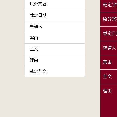
原分案號
裁定字
裁定日期
原分案
聲請人
裁定日
案由
聲請人
主文
理由
案由
裁定全文
主文
理由