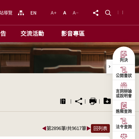
站導覽
公告
交流活動
影音專區
判決
公開書狀
言詞辯論
或說明會
進階查詢
法令查詢
◀
第2896筆/共9617筆
▶
回列表