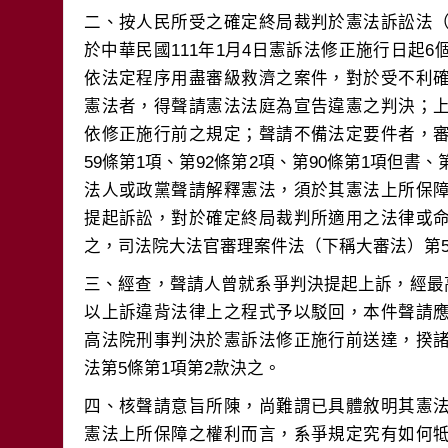
二、按人民所受之確定終局裁判於憲法訴訟法
於中華民國111年1月4日憲訴法修正施行日起
依法定程序用盡審級救濟之案件，對於受不利
憲法者，得聲請憲法法庭為宣告違憲之判決；
依修正施行前之規定；聲請不備法定要件者，
59條第1項、第92條第2項、第90條第1項但書
法人或政黨聲請解釋憲法，須於其憲法上所保
提起訴訟，對於確定終局裁判所適用之法律或
三、經查，聲請人曾就系爭判決提起上訴，經最高法
以上訴違背法律上之程式予以駁回，本件聲請
高法院刑事判決於憲訴法修正施行前送達，揆
四、核聲請意旨所陳，尚難謂已具體敘明其憲
憲法上所保障之權利而言，系爭規定究有如何