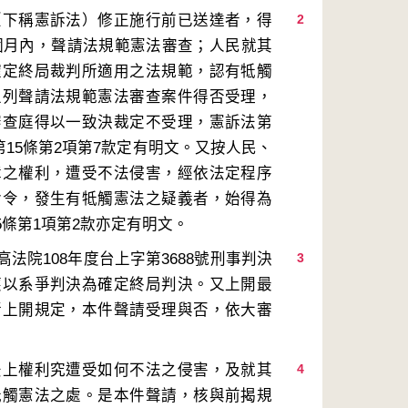
（下稱憲訴法）修正施行前已送達者，得
2
6個月內，聲請法規範憲法審查；人民就其
確定終局裁判所適用之法規範，認有牴觸
上列聲請法規範憲法審查案件得否受理，
審查庭得以一致決裁定不受理，憲訴法第
、第15條第2項第7款定有明文。又按人民、
障之權利，遭受不法侵害，經依法定程序
命令，發生有牴觸憲法之疑義者，始得為
院108年度台上字第3688號刑事判決
3
應以系爭判決為確定終局判決。又上開最
諸上開規定，本件聲請受理與否，依大審
法上權利究遭受如何不法之侵害，及就其
4
牴觸憲法之處。是本件聲請，核與前揭規