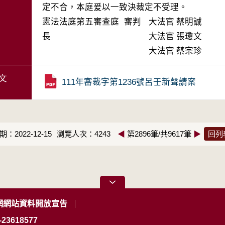
定不合，本庭爰以一致決裁定不受理。
憲法法庭第五審查庭 審判
大法官
蔡明誠
長
大法官
張瓊文
大法官
蔡宗珍
文
111年審裁字第1236號呂壬新聲請案
：2022-12-15
瀏覽人次：4243
◀
第2896筆/共9617筆
▶
回列
網網站資料開放宣告
23618577