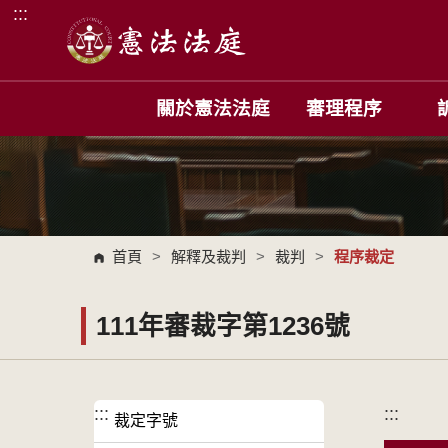
:::
跳到主要內容區塊
關於憲法法庭
審理程序
首頁
>
解釋及裁判
>
裁判
>
程序裁定
111年審裁字第1236號
:::
:::
裁定字號