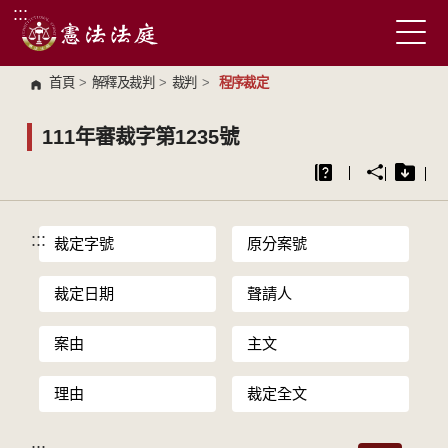
:::
跳到主要內容區塊
首頁
>
解釋及裁判
>
裁判
>
程序裁定
111年審裁字第1235號
:::
裁定字號
原分案號
裁定日期
聲請人
案由
主文
理由
裁定全文