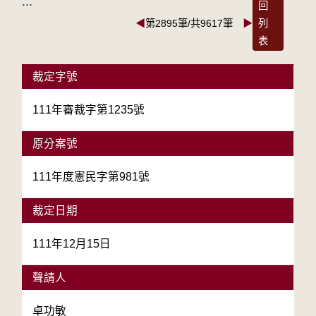
:::
回
◀
第2895筆/共9617筆
▶
列
表
裁定字號
111年審裁字第1235號
原分案號
111年度憲民字第981號
裁定日期
111年12月15日
聲請人
卓功敏