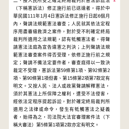
2
二、按人民所受之確定終局裁判於憲法訴訟法
（下稱憲訴法）修正施行前已送達者，得於中
華民國111年1月4日憲訴法修正施行日起6個月
內，聲請法規範憲法審查；人民就其依法定程
序用盡審級救濟之案件，對於受不利確定終局
裁判所適用之法規範，認有牴觸憲法者，得聲
請憲法法庭為宣告違憲之判決；上列聲請法規
範憲法審查案件得否受理，依修正施行前之規
定；聲請不備法定要件者，審查庭得以一致決
裁定不受理，憲訴法第59條第1項、第92條第2
項、第90條第1項但書、第15條第2項第7款定有
明文。又按人民、法人或政黨聲請解釋憲法，
須於其憲法上所保障之權利，遭受不法侵害，
經依法定程序提起訴訟，對於確定終局裁判所
適用之法律或命令，發生有牴觸憲法之疑義
者，始得為之，司法院大法官審理案件法（下