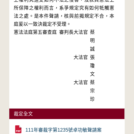
所保障之權利而言，系爭規定究有如何牴觸憲
法之處。是本件聲請，核與前揭規定不合，本
庭爰以一致決裁定不受理。
憲法法庭第五審查庭 審判長
大法官
蔡
明
誠
大法官
張
瓊
文
大法官
蔡
宗
珍
裁定全文
111年審裁字第1235號卓功敏聲請案