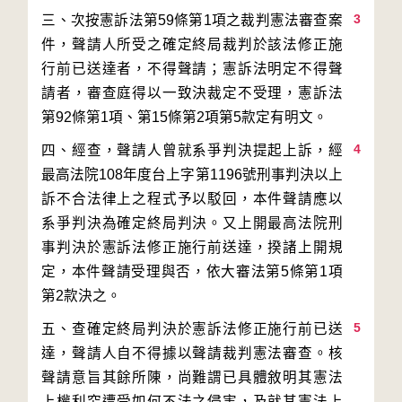
3
三、次按憲訴法第59條第1項之裁判憲法審查案
件，聲請人所受之確定終局裁判於該法修正施
行前已送達者，不得聲請；憲訴法明定不得聲
請者，審查庭得以一致決裁定不受理，憲訴法
4
四、經查，聲請人曾就系爭判決提起上訴，經
最高法院108年度台上字第1196號刑事判決以上
訴不合法律上之程式予以駁回，本件聲請應以
系爭判決為確定終局判決。又上開最高法院刑
事判決於憲訴法修正施行前送達，揆諸上開規
定，本件聲請受理與否，依大審法第5條第1項
5
五、查確定終局判決於憲訴法修正施行前已送
達，聲請人自不得據以聲請裁判憲法審查。核
聲請意旨其餘所陳，尚難謂已具體敘明其憲法
上權利究遭受如何不法之侵害，及就其憲法上