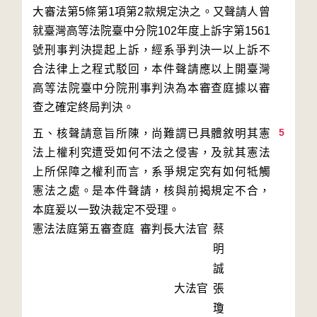
大審法第5條第1項第2款規定決之。又聲請人曾
就臺灣高等法院臺中分院102年度上訴字第1561
號刑事判決提起上訴，經系爭判決一以上訴不
合法律上之程式駁回，本件聲請應以上開臺灣
高等法院臺中分院刑事判決為本審查庭據以審
5
五、核聲請意旨所陳，尚難謂已具體敘明其憲
法上權利究遭受如何不法之侵害，及就其憲法
上所保障之權利而言，系爭規定究有如何牴觸
憲法之處。是本件聲請，核與前揭規定不合，
本庭爰以一致決裁定不受理。
憲法法庭第五審查庭 審判長
大法官
蔡
明
誠
大法官
張
瓊