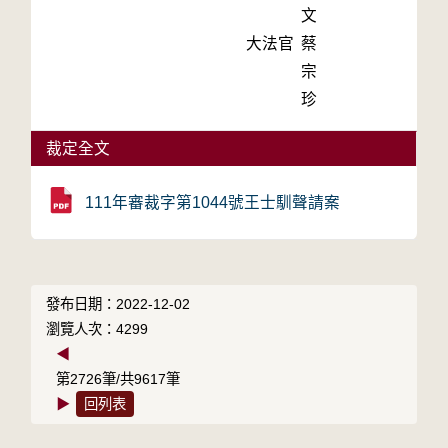
文
大法官
蔡
宗
珍
裁定全文
111年審裁字第1044號王士馴聲請案
發布日期：2022-12-02
瀏覽人次：4299
◀
第2726筆/共9617筆
▶
回列表