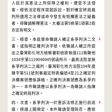
人民於其憲法上所保障之權利，遭受不法侵
害，經依法定程序提起訴訟，對於確定終局裁
判所適用之法律或命令發生有牴觸憲法之疑義
者，得聲請解釋憲法，大審法第5條第1項第2款
3
三、經查，本庭曾命聲請人補正系爭判決二文
書，或指明正確判決字號。依聲請人補正所提
出之臺灣彰化地方檢察署彰檢原執強111執聲他
1034字第1119046945號函所示，最高法院並無
系爭判決二之裁判，臺灣彰化地方法院104年度
聲字第511號刑事裁定附表編號4至21之確定判
決欄案號應係誤植，正確判決案號應為系爭判
決一，本件聲請應以系爭判決一為聲請人指陳
4
四、次查，系爭判決一於憲訴法修正施行前送
達，揆諸上開規定，本件聲請受理與否，應依