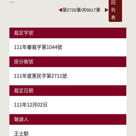
:::
回
◀
第2726筆/共9617筆
▶
列
表
裁定字號
111年審裁字第1044號
原分案號
111年度憲民字第2711號
裁定日期
111年12月02日
聲請人
王士馴