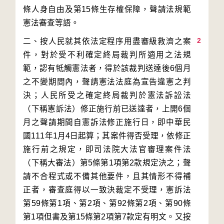
條人身自由及第15條生存權保障，聲請法規範
2
二、按人民就其依法定程序用盡審級救濟之案
件，對於受不利確定終局裁判所適用之法規
範，認有牴觸憲法者，得於該裁判送達後6個月
之不變期間內，聲請憲法法庭為宣告違憲之判
決；人民所受之確定終局裁判於憲法訴訟法
（下稱憲訴法）修正施行前已送達者，上開6個
月之聲請期間自憲訴法修正施行日，即中華民
國111年1月4日起算；其案件得否受理，依修正
施行前之規定，即司法院大法官審理案件法
（下稱大審法）第5條第1項第2款規定決之；聲
請不合程式或不備其他要件，且其情形不得補
正者，審查庭得以一致決裁定不受理，憲訴法
第59條第1項、第2項、第92條第2項、第90條
第1項但書及第15條第2項第7款定有明文。又按