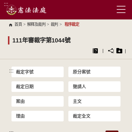
:::
跳到主要內容區塊
首頁
>
解釋及裁判
>
裁判
>
程序裁定
111年審裁字第1044號
:::
裁定字號
原分案號
裁定日期
聲請人
案由
主文
理由
裁定全文