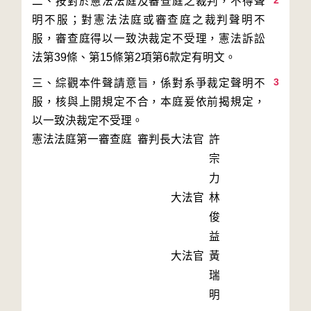
2
二、按對於憲法法庭及審查庭之裁判，不得聲
明不服；對憲法法庭或審查庭之裁判聲明不
服，審查庭得以一致決裁定不受理，憲法訴訟
3
三、綜觀本件聲請意旨，係對系爭裁定聲明不
服，核與上開規定不合，本庭爰依前揭規定，
以一致決裁定不受理。
憲法法庭第一審查庭 審判長
大法官
許
宗
力
大法官
林
俊
益
大法官
黃
瑞
明