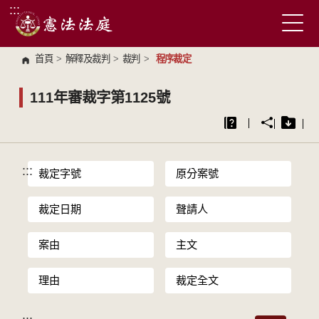
:::
跳到主要內容區塊
首頁
>
解釋及裁判
>
裁判
>
程序裁定
111年審裁字第1125號
:::
裁定字號
原分案號
裁定日期
聲請人
案由
主文
理由
裁定全文