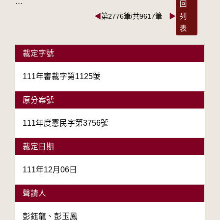
:::
回
◀
第2776筆/共9617筆
▶
列
表
裁定字號
111年審裁字第1125號
原分案號
111年度憲民字第3756號
裁定日期
111年12月06日
聲請人
彭鈺龍、彭玉鳳