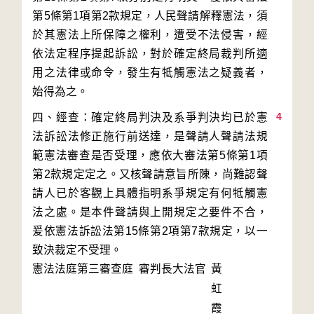
第5條第1項第2款規定，人民聲請解釋憲法，須
於其憲法上所保障之權利，遭受不法侵害，經
依法定程序提起訴訟，對於確定終局裁判所適
用之法律或命令，發生有牴觸憲法之疑義者，
4
四、經查：確定終局判決及系爭判決均已於憲
法訴訟法修正施行前送達，是聲請人聲請法規
範憲法審查是否受理，應依大審法第5條第1項
第2款規定定之。又核聲請意旨所陳，尚難認聲
請人已於客觀上具體指明系爭規定有何牴觸憲
法之處。是本件聲請與上開規定之要件不合，
爰依憲法訴訟法第15條第2項第7款規定，以一
致決裁定不受理。
憲法法庭第三審查庭 審判長
大法官
黃
虹
霞