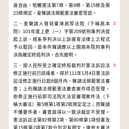
身自由，牴觸憲法第7條、第8條、第15條及第
2
二、查聲請人曾就臺灣高等法院（下稱高本
院）101年度上更（一）字第209號刑事判決提
起上訴，經系爭判決以上訴違背法律上之程式
予以駁回，是本件聲請應以上開高本院刑事判
3
三、按人民所受之確定終局裁判於憲法訴訟法
修正施行前已送達者，得於111年1月4日憲法訴
訟法修正施行日起6個月內，聲請法規範憲法審
查；上列聲請法規範憲法審查案件得否受理，
依修正施行前即司法院大法官審理案件法（下
稱大審法）第5條第1項第2款規定定之；而聲請
不備要件者，審查庭得以一致決裁定不受理。
憲法訴訟法第92條第2項、第90條第1項但書及
第15條第2項第7款分別定有明文。復依大審法