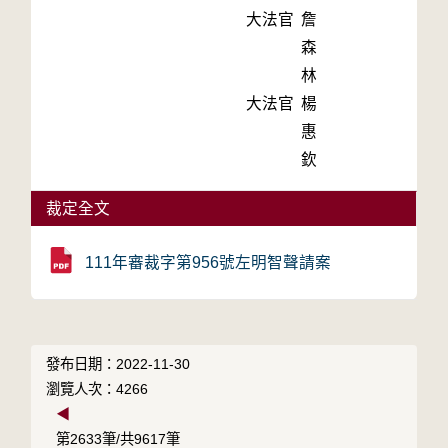
大法官
詹
森
林
大法官
楊
惠
欽
裁定全文
111年審裁字第956號左明智聲請案
發布日期：2022-11-30
瀏覽人次：4266
◀
第2633筆/共9617筆