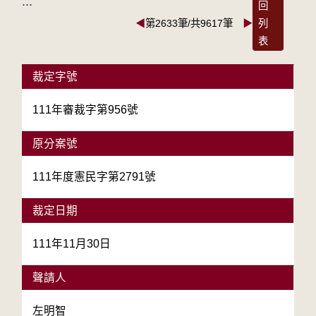
:::
回
◀
第2633筆/共9617筆
▶
列
表
裁定字號
111年審裁字第956號
原分案號
111年度憲民字第2791號
裁定日期
111年11月30日
聲請人
左明智