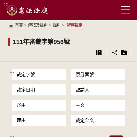
:::
跳到主要內容區塊
首頁
>
解釋及裁判
>
裁判
>
程序裁定
111年審裁字第956號
:::
裁定字號
原分案號
裁定日期
聲請人
案由
主文
理由
裁定全文