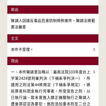
案由
聲請人因違反毒品危害防制條例案件，聲請法規範
憲法審查
主文
1
本件不受理。
理由
1
一、本件聲請意旨略以：最高法院103年度台上
字第2424號刑事判決（下稱系爭判決一），所
適用之刑法第44條規定（下稱系爭規定），將
前罪易科罰金執行完畢者，所受宣告之刑，以
已執行論，致未曾進入矯正機關執行之聲請人
遭後罪認定為累犯，進而須加重本刑至二分之