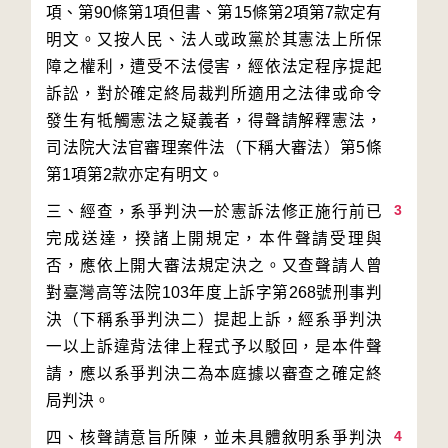
項、第90條第1項但書、第15條第2項第7款定有
明文。又按人民、法人或政黨於其憲法上所保
障之權利，遭受不法侵害，經依法定程序提起
訴訟，對於確定終局裁判所適用之法律或命令
發生有牴觸憲法之疑義者，得聲請解釋憲法，
司法院大法官審理案件法（下稱大審法）第5條
3
三、經查，系爭判決一於憲訴法修正施行前已
完成送達，揆諸上開規定，本件聲請受理與
否，應依上開大審法規定決之。又查聲請人曾
對臺灣高等法院103年度上訴字第268號刑事判
決（下稱系爭判決二）提起上訴，經系爭判決
一以上訴違背法律上程式予以駁回，是本件聲
請，應以系爭判決二為本庭據以審查之確定終
4
四、核聲請意旨所陳，並未具體敘明系爭判決