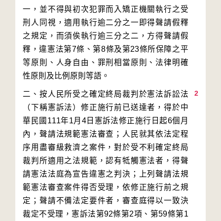
一，並不得與初次犯罪而入矯正機關執行之受
刑人同視，適用執行逾二分之一即得聲請假釋
之規定，而須俟執行逾三分之二，方得聲請假
釋，違憲法第7條、第8條及第23條所保障之平
等原則、人身自由、罪刑相當原則、法律明確
2
二、按人民所受之確定終局裁判於憲法訴訟法
（下稱憲訴法）修正施行前已送達者，得於中
華民國111年1月4日憲訴法修正施行日起6個月
內，聲請法規範憲法審查；人民就其依法定程
序用盡審級救濟之案件，對於受不利確定終局
裁判所適用之法規範，認有牴觸憲法者，得聲
請憲法法庭為宣告違憲之判決；上列聲請法規
範憲法審查案件得否受理，依修正施行前之規
定；聲請不備法定要件者，審查庭得以一致決
裁定不受理，憲訴法第92條第2項、第59條第1