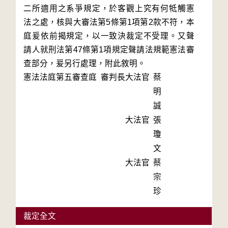
二所適用之系爭規定，於客觀上究有何牴觸憲
法之處，核與大審法第5條第1項第2款不符，本
庭爰依前揭規定，以一致決裁定不受理。又聲
請人就刑法第47條第1項規定聲請法規範憲法審
查部分，爰另行處理，附此敘明。
憲法法庭第五審查庭 審判長
大法官
蔡
明
誠
大法官
張
瓊
文
大法官
蔡
宗
珍
裁定全文