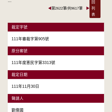
:::
回
◀
第2622筆/共9617筆
▶
列
表
裁定字號
111年審裁字第905號
原分案號
111年度憲民字第3313號
裁定日期
111年11月30日
聲請人
劉偉國