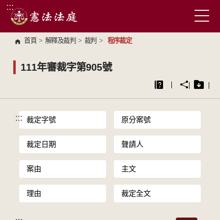
:::
跳到主要內容區塊
首頁
>
解釋及裁判
>
裁判
>
程序裁定
111年審裁字第905號
:::
裁定字號
原分案號
裁定日期
聲請人
案由
主文
理由
裁定全文