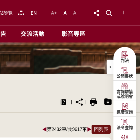
站導覽
公告
交流活動
影音專區
判決
公開書狀
言詞辯論
或說明會
進階查詢
法令查詢
◀
第2432筆/共9617筆
▶
回列表