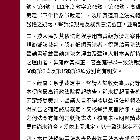
號、第4號、111年度救字第45號、第46號、高
裁定（下併稱系爭裁定），及所其適用之法規範
二、按人民就其依法定程序用盡審級救濟之案
規範或該裁判，認有牴觸憲法者，得聲請憲法
聲請書記載聲請判決之理由及聲請人對本案所
之理由者，毋庸命其補正，審查庭得以一致決裁
三、經查：系爭裁定中，聲請人於收受臺北高等
本得向最高行政法院提起抗告，卻未提起而告
確定終局裁判，聲請人自不得據以聲請法規範
得抗告之確定終局裁定。又核聲請意旨所陳，
之何法令有如何之牴觸憲法，核屬未表明聲請
四、本件法規範憲法審查及裁判憲法審查部分