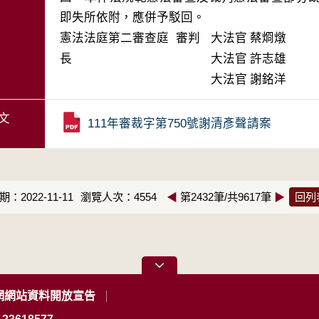
即失所依附，應併予駁回。
憲法法庭第二審查庭 審判
大法官
蔡烱燉
長
大法官
許志雄
大法官
謝銘洋
文
111年審裁字第750號謝清彥聲請案
：2022-11-11
瀏覽人次：4554
◀
第2432筆/共9617筆
▶
回列
網網站資料開放宣告