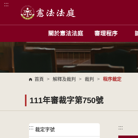
:::
跳到主要內容區塊
關於憲法法庭
審理程序
首頁
>
解釋及裁判
>
裁判
>
程序裁定
111年審裁字第750號
:::
:::
裁定字號