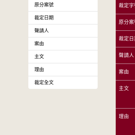
原分案號
裁定字
裁定日期
原分案
聲請人
裁定日
案由
聲請人
主文
理由
案由
裁定全文
主文
理由