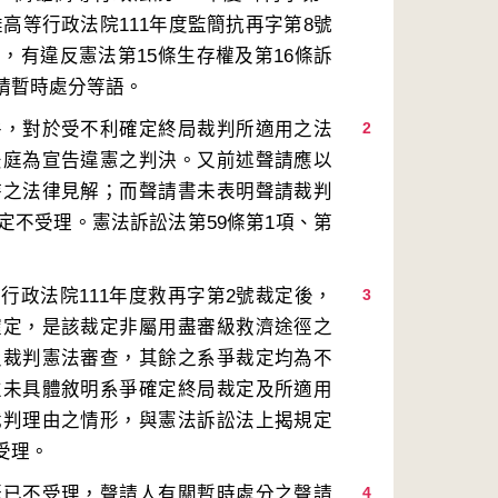
雄高等行政法院111年度監簡抗再字第8號
，有違反憲法第15條生存權及第16條訴
件，對於受不利確定終局裁判所適用之法
2
法庭為宣告違憲之判決。又前述聲請應以
持之法律見解；而聲請書未表明聲請裁判
定不受理。憲法訴訟法第59條第1項、第
行政法院111年度救再字第2號裁定後，
3
確定，是該裁定非屬用盡審級救濟途徑之
及裁判憲法審查，其餘之系爭裁定均為不
並未具體敘明系爭確定終局裁定及所適用
裁判理由之情形，與憲法訴訟法上揭規定
既已不受理，聲請人有關暫時處分之聲請
4