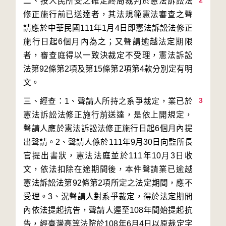
2
二、按人民所受之確定終局裁判於憲法訴訟法
修正施行前已送達者，其法規範憲法審查之聲
請應於中華民國111年1月4日即憲法訴訟法修正
施行日起6個月內為之；又聲請逾越法定期限
者，審查庭得以一致決裁定不受理，憲法訴訟
法第92條第2項及第15條第2項第4款分別定有明
3
三、經查：1、聲請人所持之系爭裁定，業已於
憲法訴訟法修正施行前送達，是依上開規定，
聲請人應於憲法訴訟法修正施行日起6個月內提
出聲請。2、聲請人係於111年9月30日向監所長
官提出書狀，憲法法庭並於111年10月3日收
文，依法扣除在途期間後，本件聲請業已逾越
憲法訴訟法第92條第2項所定之法定期間，應不
受理。3、況聲請人對系爭裁定，得於法定期間
內依法提起抗告，聲請人遲至108年間始提起抗
告，經臺灣高等法院於108年6月4日以原裁定字