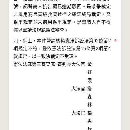
號，認聲請人抗告顯已逾期駁回。是系爭裁定
非屬用窮盡審級救濟途徑之確定終局裁定，又
系爭裁定並未適用系爭規定，是聲請人自不得
4
四、綜上，本件聲請核與憲法訴訟法第92條第2
項規定不符，爰依憲法訴訟法第15條第2項第4
款規定，以一致決裁定不受理。
憲法法庭第三審查庭 審判長
大法官
黃
虹
霞
大法官
詹
森
林
大法官
楊
惠
欽