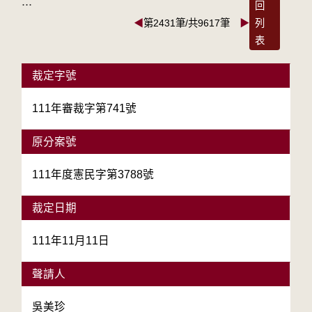
:::
回
◀
第2431筆/共9617筆
▶
列
表
裁定字號
111年審裁字第741號
原分案號
111年度憲民字第3788號
裁定日期
111年11月11日
聲請人
吳美珍