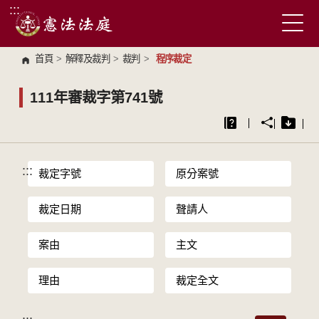
:::
跳到主要內容區塊
首頁
>
解釋及裁判
>
裁判
>
程序裁定
111年審裁字第741號
:::
裁定字號
原分案號
裁定日期
聲請人
案由
主文
理由
裁定全文